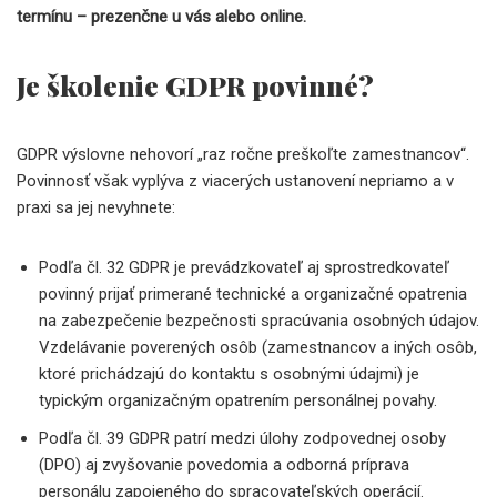
termínu – prezenčne u vás alebo online.
Je školenie GDPR povinné?
GDPR výslovne nehovorí „raz ročne preškoľte zamestnancov“.
Povinnosť však vyplýva z viacerých ustanovení nepriamo a v
praxi sa jej nevyhnete:
Podľa čl. 32 GDPR je prevádzkovateľ aj sprostredkovateľ
povinný prijať primerané technické a organizačné opatrenia
na zabezpečenie bezpečnosti spracúvania osobných údajov.
Vzdelávanie poverených osôb (zamestnancov a iných osôb,
ktoré prichádzajú do kontaktu s osobnými údajmi) je
typickým organizačným opatrením personálnej povahy.
Podľa čl. 39 GDPR patrí medzi úlohy zodpovednej osoby
(DPO) aj zvyšovanie povedomia a odborná príprava
personálu zapojeného do spracovateľských operácií.