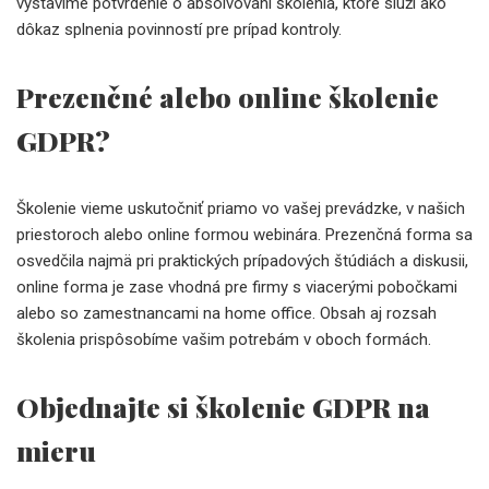
vystavíme potvrdenie o absolvovaní školenia, ktoré slúži ako
dôkaz splnenia povinností pre prípad kontroly.
Prezenčné alebo online školenie
GDPR?
Školenie vieme uskutočniť priamo vo vašej prevádzke, v našich
priestoroch alebo online formou webinára. Prezenčná forma sa
osvedčila najmä pri praktických prípadových štúdiách a diskusii,
online forma je zase vhodná pre firmy s viacerými pobočkami
alebo so zamestnancami na home office. Obsah aj rozsah
školenia prispôsobíme vašim potrebám v oboch formách.
Objednajte si školenie GDPR na
mieru