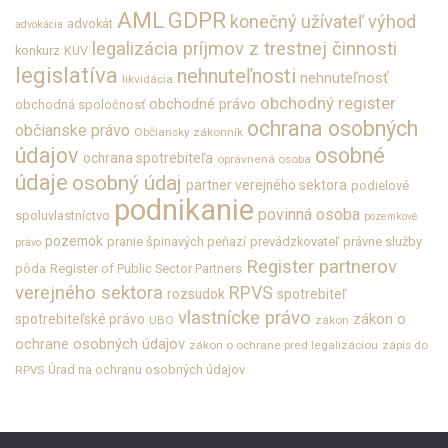
GDPR
AML
konečný užívateľ výhod
advokát
advokácia
legalizácia príjmov z trestnej činnosti
konkurz
KUV
legislatíva
nehnuteľnosti
nehnuteľnosť
likvidácia
obchodný register
obchodné právo
obchodná spoločnosť
ochrana osobných
občianske právo
Občiansky zákonník
údajov
osobné
ochrana spotrebiteľa
oprávnená osoba
údaje
osobný údaj
partner verejného sektora
podielové
podnikanie
povinná osoba
spoluvlastníctvo
pozemkové
pozemok
pranie špinavých peňazí
prevádzkovateľ
právne služby
právo
Register partnerov
pôda
Register of Public Sector Partners
verejného sektora
RPVS
rozsudok
spotrebiteľ
vlastnícke právo
zákon o
spotrebiteľské právo
UBO
zákon
ochrane osobných údajov
zákon o ochrane pred legalizáciou
zápis do
Úrad na ochranu osobných údajov
RPVS