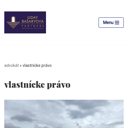
Preskočiť
na
Menu
obsah
advokát
»
vlastnícke právo
vlastnícke právo