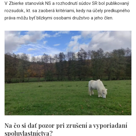
V Zbierke stanovísk NS a rozhodnutí súdov SR bol publikovaný
rozsudok., kt. sa zaoberá kritériami, kedy na účely predkupného
práva môžu byť blízkymi osobami družstvo a jeho člen.
Na čo si dať pozor pri zrušení a vyporiadaní
spoluvlastníctva?