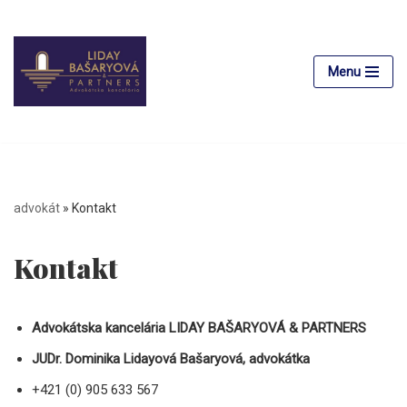
Preskočiť
na
Menu
obsah
advokát
»
Kontakt
Kontakt
Advokátska kancelária LIDAY BAŠARYOVÁ & PARTNERS
JUDr. Dominika Lidayová Bašaryová, advokátka
+421 (0) 905 633 567