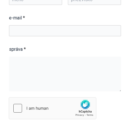
F
L
i
a
r
s
e-mail
*
s
t
t
správa
*