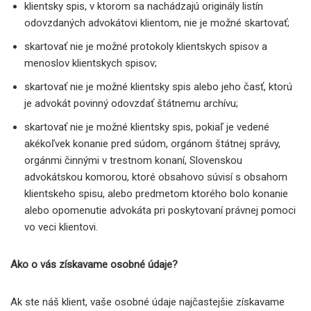
klientsky spis, v ktorom sa nachádzajú originály listín
odovzdaných advokátovi klientom, nie je možné skartovať;
skartovať nie je možné protokoly klientskych spisov a
menoslov klientskych spisov;
skartovať nie je možné klientsky spis alebo jeho časť, ktorú
je advokát povinný odovzdať štátnemu archívu;
skartovať nie je možné klientsky spis, pokiaľ je vedené
akékoľvek konanie pred súdom, orgánom štátnej správy,
orgánmi činnými v trestnom konaní, Slovenskou
advokátskou komorou, ktoré obsahovo súvisí s obsahom
klientskeho spisu, alebo predmetom ktorého bolo konanie
alebo opomenutie advokáta pri poskytovaní právnej pomoci
vo veci klientovi.
Ako o vás získavame osobné údaje?
Ak ste náš klient, vaše osobné údaje najčastejšie získavame