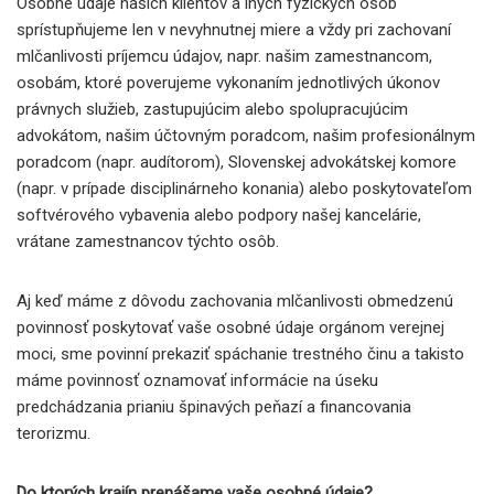
Osobné údaje našich klientov a iných fyzických osôb
sprístupňujeme len v nevyhnutnej miere a vždy pri zachovaní
mlčanlivosti príjemcu údajov, napr. našim zamestnancom,
osobám, ktoré poverujeme vykonaním jednotlivých úkonov
právnych služieb, zastupujúcim alebo spolupracujúcim
advokátom, našim účtovným poradcom, našim profesionálnym
poradcom (napr. audítorom), Slovenskej advokátskej komore
(napr. v prípade disciplinárneho konania) alebo poskytovateľom
softvérového vybavenia alebo podpory našej kancelárie,
vrátane zamestnancov týchto osôb.
Aj keď máme z dôvodu zachovania mlčanlivosti obmedzenú
povinnosť poskytovať vaše osobné údaje orgánom verejnej
moci, sme povinní prekaziť spáchanie trestného činu a takisto
máme povinnosť oznamovať informácie na úseku
predchádzania prianiu špinavých peňazí a financovania
terorizmu.
Do ktorých krajín prenášame vaše osobné údaje?