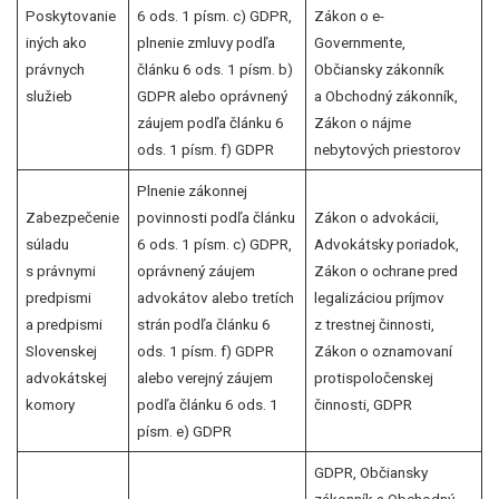
Poskytovanie
6 ods. 1 písm. c) GDPR,
Zákon o e-
iných ako
plnenie zmluvy podľa
Governmente,
právnych
článku 6 ods. 1 písm. b)
Občiansky zákonník
služieb
GDPR alebo oprávnený
a Obchodný zákonník,
záujem podľa článku 6
Zákon o nájme
ods. 1 písm. f) GDPR
nebytových priestorov
Plnenie zákonnej
Zabezpečenie
povinnosti podľa článku
Zákon o advokácii,
súladu
6 ods. 1 písm. c) GDPR,
Advokátsky poriadok,
s právnymi
oprávnený záujem
Zákon o ochrane pred
predpismi
advokátov alebo tretích
legalizáciou príjmov
a predpismi
strán podľa článku 6
z trestnej činnosti,
Slovenskej
ods. 1 písm. f) GDPR
Zákon o oznamovaní
advokátskej
alebo verejný záujem
protispoločenskej
komory
podľa článku 6 ods. 1
činnosti, GDPR
písm. e) GDPR
GDPR, Občiansky