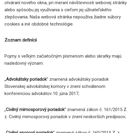
otváraní nového okna, pri meraní návštevnosti webovej stránky
alebo spôsobu jej využívania s cieľom jej užívateľského
zlepšovania. Naša webová stránka nepoužíva žiadne súbory
cookies a iné obdobné technológie.
Zoznam definícii
Pojmy s veľkým začiatočným písmenom alebo skratky majú
nasledovný význam:
„
Advokátsky poriadok
“ znamená advokátsky poriadok
Slovenskej advokátskej komory v znení schválenom
konferenciou advokátov 10. júna 2017;
„
Civilný mimosporový poriadok
“ znamená zákon č. 161/2015 Z.
z. Civilný mimosporový poriadok v znení neskorších predpisov;
„
Civilný sporový poriadok
“ znamená zákon č. 160/2015 Z. z.