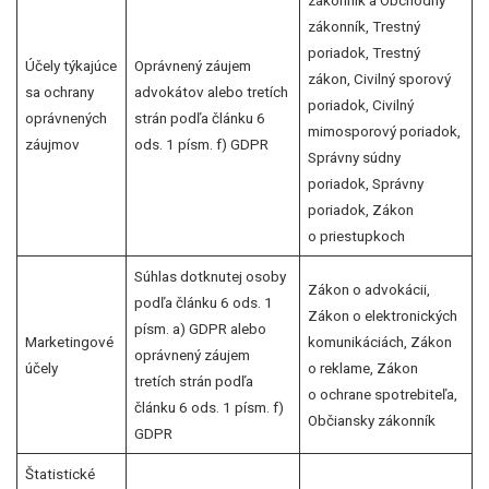
zákonník a Obchodný
zákonník, Trestný
poriadok, Trestný
Účely týkajúce
Oprávnený záujem
zákon, Civilný sporový
sa ochrany
advokátov alebo tretích
poriadok, Civilný
oprávnených
strán podľa článku 6
mimosporový poriadok,
záujmov
ods. 1 písm. f) GDPR
Správny súdny
poriadok, Správny
poriadok, Zákon
o priestupkoch
Súhlas dotknutej osoby
Zákon o advokácii,
podľa článku 6 ods. 1
Zákon o elektronických
písm. a) GDPR alebo
Marketingové
komunikáciách, Zákon
oprávnený záujem
účely
o reklame, Zákon
tretích strán podľa
o ochrane spotrebiteľa,
článku 6 ods. 1 písm. f)
Občiansky zákonník
GDPR
Štatistické