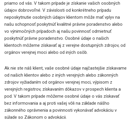
priamo od vás. V takom prípade je získanie vašich osobných
údajov dobrovoľné. V závislosti od konkrétneho prípadu
neposkytnutie osobných údajov klientom môže mať vplyv na
našu schopnosť poskytnúť kvalitné právne poradenstvo alebo
vo výnimočných prípadoch aj našu povinnosť odmietnuť
poskytnúť právne poradenstvo. Osobné údaje o našich
klientoch môžeme získavať aj z verejne dostupných zdrojov, od
orgánov verejnej moci alebo od iných osôb.
Ak nie ste náš klient, vaše osobné údaje najčastejšie získavame
od našich klientov alebo z iných verejných alebo zákonných
zdrojov vyžiadaním od orgánov verejnej moci, výpisom z
verejných registrov, získavaním dôkazov v prospech klienta a
pod. V takom prípade môžeme osobné údaje o vás získavať
bez informovania a aj proti vašej vôli na základe nášho
zákonného oprávnenia a povinnosti vykonávať advokáciu v
súlade so Zákonom o advokácii.