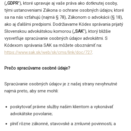
(„
GDPR
”), ktoré upravuje aj vaše práva ako dotknutej osoby,
tými ustanoveniami Zákona o ochrane osobných údajov, ktoré
sa na nás vzťahujú (najmä § 78), Zákonom o advokácii (§ 18),
ako aj ďalšími predpismi. Dodržiavame Kódex správania prijatý
Slovenskou advokátskou komorou („
SAK
”), ktorý bližšie
vysvetľuje spracúvanie osobných údajov advokátmi. S
Kódexom správania SAK sa môžete oboznámiť na:
https://www.sak.sk/web/sk/cms/link/doc/727
.
Prečo spracúvame osobné údaje?
Spracúvanie osobných údajov je z našej strany nevyhnutné
najmä preto, aby sme mohli:
poskytovať právne služby našim klientom a vykonávať
advokátske povolanie;
plniť rôzne zákonné, stavovské a zmluvné povinnosti; a