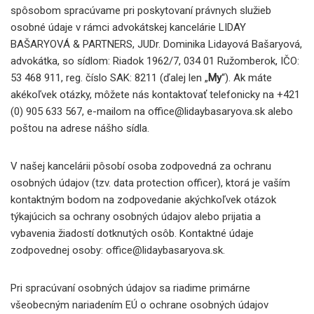
spôsobom spracúvame pri poskytovaní právnych služieb
osobné údaje v rámci advokátskej kancelárie LIDAY
BAŠARYOVÁ & PARTNERS, JUDr. Dominika Lidayová Bašaryová,
advokátka, so sídlom: Riadok 1962/7, 034 01 Ružomberok, IČO:
53 468 911, reg. číslo SAK: 8211 (ďalej len „
My
“). Ak máte
akékoľvek otázky, môžete nás kontaktovať telefonicky na +421
(0) 905 633 567, e-mailom na office@lidaybasaryova.sk alebo
poštou na adrese nášho sídla.
V našej kancelárii pôsobí osoba zodpovedná za ochranu
osobných údajov (tzv. data protection officer), ktorá je vaším
kontaktným bodom na zodpovedanie akýchkoľvek otázok
týkajúcich sa ochrany osobných údajov alebo prijatia a
vybavenia žiadostí dotknutých osôb. Kontaktné údaje
zodpovednej osoby: office@lidaybasaryova.sk.
Pri spracúvaní osobných údajov sa riadime primárne
všeobecným nariadením EÚ o ochrane osobných údajov