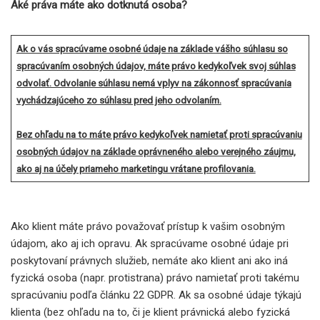
Aké práva máte ako dotknutá osoba?
Ak o vás spracúvame osobné údaje na základe vášho súhlasu so
spracúvaním osobných údajov, máte právo kedykoľvek svoj súhlas
odvolať. Odvolanie súhlasu nemá vplyv na zákonnosť spracúvania
vychádzajúceho zo súhlasu pred jeho odvolaním.
Bez ohľadu na to máte právo kedykoľvek namietať proti spracúvaniu
osobných údajov na základe oprávneného alebo verejného záujmu,
ako aj na účely priameho marketingu vrátane profilovania.
Ako klient máte právo považovať prístup k vašim osobným
údajom, ako aj ich opravu. Ak spracúvame osobné údaje pri
poskytovaní právnych služieb, nemáte ako klient ani ako iná
fyzická osoba (napr. protistrana) právo namietať proti takému
spracúvaniu podľa článku 22 GDPR. Ak sa osobné údaje týkajú
klienta (bez ohľadu na to, či je klient právnická alebo fyzická