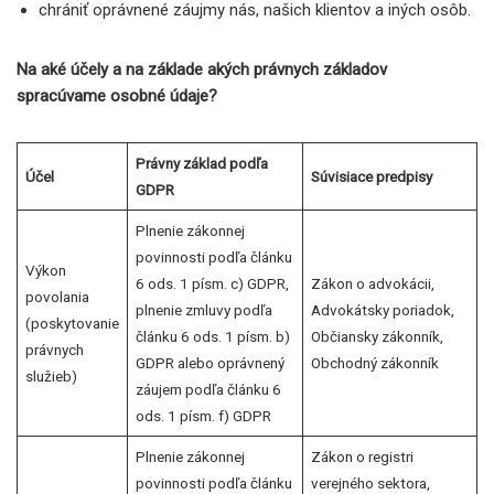
chrániť oprávnené záujmy nás, našich klientov a iných osôb.
Na aké účely a na základe akých právnych základov
spracúvame osobné údaje?
Právny základ podľa
Účel
Súvisiace predpisy
GDPR
Plnenie zákonnej
povinnosti podľa článku
Výkon
6 ods. 1 písm. c) GDPR,
Zákon o advokácii,
povolania
plnenie zmluvy podľa
Advokátsky poriadok,
(poskytovanie
článku 6 ods. 1 písm. b)
Občiansky zákonník,
právnych
GDPR alebo oprávnený
Obchodný zákonník
služieb)
záujem podľa článku 6
ods. 1 písm. f) GDPR
Plnenie zákonnej
Zákon o registri
povinnosti podľa článku
verejného sektora,