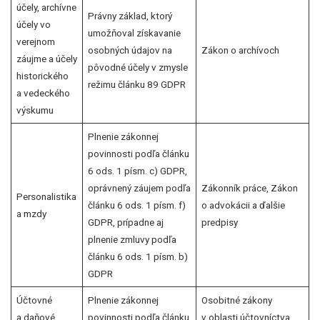
účely, archívne
Právny základ, ktorý
účely vo
umožňoval získavanie
verejnom
osobných údajov na
Zákon o archívoch
záujme a účely
pôvodné účely v zmysle
historického
režimu článku 89 GDPR
a vedeckého
výskumu
Plnenie zákonnej
povinnosti podľa článku
6 ods. 1 písm. c) GDPR,
oprávnený záujem podľa
Zákonník práce, Zákon
Personalistika
článku 6 ods. 1 písm. f)
o advokácii a ďalšie
a mzdy
GDPR, prípadne aj
predpisy
plnenie zmluvy podľa
článku 6 ods. 1 písm. b)
GDPR
Účtovné
Plnenie zákonnej
Osobitné zákony
a daňové
povinnosti podľa článku
v oblasti účtovníctva