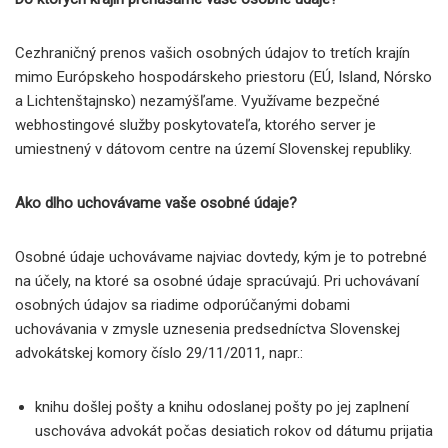
Cezhraničný prenos vašich osobných údajov to tretích krajín
mimo Európskeho hospodárskeho priestoru (EÚ, Island, Nórsko
a Lichtenštajnsko) nezamýšľame. Využívame bezpečné
webhostingové služby poskytovateľa, ktorého server je
umiestnený v dátovom centre na území Slovenskej republiky.
Ako dlho uchovávame vaše osobné údaje?
Osobné údaje uchovávame najviac dovtedy, kým je to potrebné
na účely, na ktoré sa osobné údaje spracúvajú. Pri uchovávaní
osobných údajov sa riadime odporúčanými dobami
uchovávania v zmysle uznesenia predsedníctva Slovenskej
advokátskej komory číslo 29/11/2011, napr.:
knihu došlej pošty a knihu odoslanej pošty po jej zaplnení
uschováva advokát počas desiatich rokov od dátumu prijatia