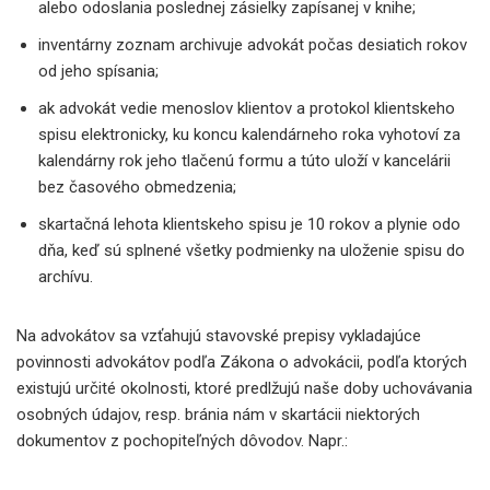
alebo odoslania poslednej zásielky zapísanej v knihe;
inventárny zoznam archivuje advokát počas desiatich rokov
od jeho spísania;
ak advokát vedie menoslov klientov a protokol klientskeho
spisu elektronicky, ku koncu kalendárneho roka vyhotoví za
kalendárny rok jeho tlačenú formu a túto uloží v kancelárii
bez časového obmedzenia;
skartačná lehota klientskeho spisu je 10 rokov a plynie odo
dňa, keď sú splnené všetky podmienky na uloženie spisu do
archívu.
Na advokátov sa vzťahujú stavovské prepisy vykladajúce
povinnosti advokátov podľa Zákona o advokácii, podľa ktorých
existujú určité okolnosti, ktoré predlžujú naše doby uchovávania
osobných údajov, resp. bránia nám v skartácii niektorých
dokumentov z pochopiteľných dôvodov. Napr.: