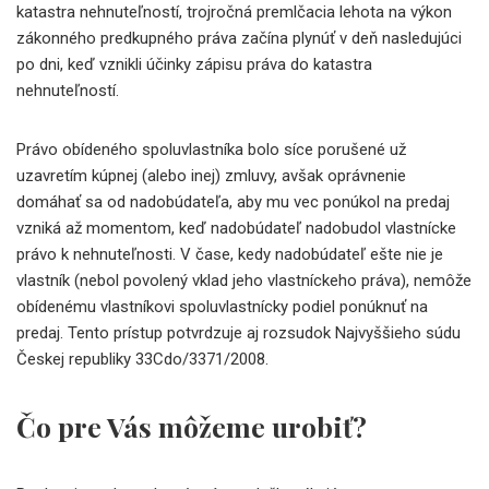
katastra nehnuteľností, trojročná premlčacia lehota na výkon
zákonného predkupného práva začína plynúť v deň nasledujúci
po dni, keď vznikli účinky zápisu práva do katastra
nehnuteľností.
Právo obídeného spoluvlastníka bolo síce porušené už
uzavretím kúpnej (alebo inej) zmluvy, avšak oprávnenie
domáhať sa od nadobúdateľa, aby mu vec ponúkol na predaj
vzniká až momentom, keď nadobúdateľ nadobudol vlastnícke
právo k nehnuteľnosti. V čase, kedy nadobúdateľ ešte nie je
vlastník (nebol povolený vklad jeho vlastníckeho práva), nemôže
obídenému vlastníkovi spoluvlastnícky podiel ponúknuť na
predaj. Tento prístup potvrdzuje aj rozsudok Najvyššieho súdu
Českej republiky 33Cdo/3371/2008.
Čo pre Vás môžeme urobiť?