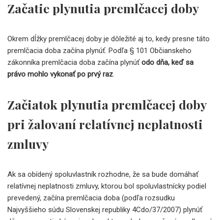
Začatie plynutia premlčacej doby
Okrem dĺžky premlčacej doby je dôležité aj to, kedy presne táto
premlčacia doba začína plynúť. Podľa § 101 Občianskeho
zákonníka premlčacia doba začína plynúť
odo dňa, keď sa
právo mohlo vykonať po prvý raz
.
Začiatok plynutia premlčacej doby
pri žalovaní relatívnej neplatnosti
zmluvy
Ak sa obídený spoluvlastník rozhodne, že sa bude domáhať
relatívnej neplatnosti zmluvy, ktorou bol spoluvlastnícky podiel
prevedený, začína premlčacia doba (podľa rozsudku
Najvyššieho súdu Slovenskej republiky 4Cdo/37/2007) plynúť