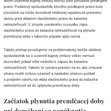
dňom uzavretia kúpnej zmluvy, ktorou bolo porušené predkupné
právo. Podielový spoluvlastník, ktorého predkupné právo bolo
porušené sa môže dovolávať relatívnej neplatnosti právneho
úkonu pred vkladom vlastníckeho práva do katastra
nehnuteľností. V zmysle uvedeného rozsudku zápis
vlastníckeho práva do katastra nehnuteľností na plynutie
premlčacej doby v takomto prípade vplyv nemá.
Takýto prístup považujeme za problematický, keďže obídený
spoluvlastník sa o uzavretí kúpnej zmluvy vôbec nemusí
dozvedieť, pokiaľ ešte nedošlo k zápisu do katastra
nehnuteľností. Takisto to vytvára priestor na to, aby zmluvné
strany mohli zmluvu uzavrieť a následne účelovo počkať
s podaním návrhu na vklad vlastníckeho práva do katastra
nehnuteľností až do uplynutia premlčacej doby.
Začiatok plynutia premlčacej doby
pri domáhaní sa ponúknutia