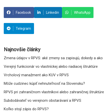
Facebook
Linkedin
WhatsApp
Telegram
Najnovšie články
Zmena údajov v RPVS: aké zmeny sa zapisujú, dokedy a ako
Verejný funkcionár vo vlastníckej alebo riadiacej štruktúre
Vrcholový manažment ako KUV v RPVS
Môže cudzinec kúpiť nehnuteľnosť na Slovensku?
RPVS pri zahraničnom vlastníkovi alebo zahraničnej štruktúre
Subdodávateľ vo verejnom obstarávaní a RPVS
Koľko stojí zápis do RPVS?