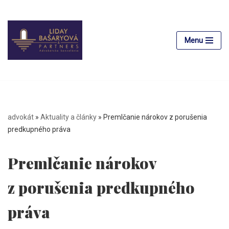
Preskočiť
na
Menu
obsah
advokát
»
Aktuality a články
»
Premlčanie nárokov z porušenia
predkupného práva
Premlčanie nárokov
z porušenia predkupného
práva