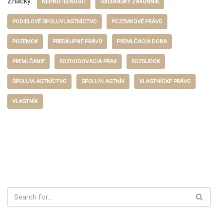
Značky:
NEHNUTEĽNOSTI
OBČIANSKY ZÁKONNÍK
PODIELOVÉ SPOLUVLASTNÍCTVO
POZEMKOVÉ PRÁVO
POZEMOK
PREDKUPNÉ PRÁVO
PREMLČACIA DOBA
PREMLČANIE
ROZHODOVACIA PRAX
ROZSUDOK
SPOLUVLASTNÍCTVO
SPOLUVLASTNÍK
VLASTNÍCKE PRÁVO
VLASTNÍK