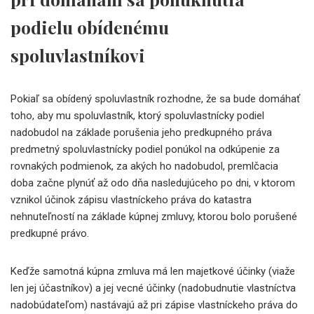
podielu obídenému
spoluvlastníkovi
Pokiaľ sa obídený spoluvlastník rozhodne, že sa bude domáhať
toho, aby mu spoluvlastník, ktorý spoluvlastnícky podiel
nadobudol na základe porušenia jeho predkupného práva
predmetný spoluvlastnícky podiel ponúkol na odkúpenie za
rovnakých podmienok, za akých ho nadobudol, premlčacia
doba začne plynúť až odo dňa nasledujúceho po dni, v ktorom
vznikol účinok zápisu vlastníckeho práva do katastra
nehnuteľností na základe kúpnej zmluvy, ktorou bolo porušené
predkupné právo.
Keďže samotná kúpna zmluva má len majetkové účinky (viaže
len jej účastníkov) a jej vecné účinky (nadobudnutie vlastníctva
nadobúdateľom) nastávajú až pri zápise vlastníckeho práva do