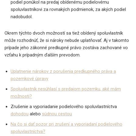
podiel ponúkol na predaj obídenému podielovému
spoluvlastníkovi za rovnakých podmienok, za akých podiel
nadobudol.
Okrem týchto dvoch možností sa tiež obídený spoluvlastník
môže rozhodnúť, že si nároky nebude uplatňovať. Aj v takomto
prípade jeho zákonné predkupné právo zostáva zachované vo
vzťahu k prípadným ďalším prevodom.
Uplatnenie nárokov z porušenia predkupného práva a
pozemkové úpravy
Spoluvlastník nesúhlasí s predajom pozemku, aké mám
možnosti?
Zrušenie a vyporiadanie podielového spoluvlastníctva
dohodou
alebo
súdnou cestou
Na čo si dať pozor pri zrušení a vyporiadaní podielového
spoluvlastníctva?