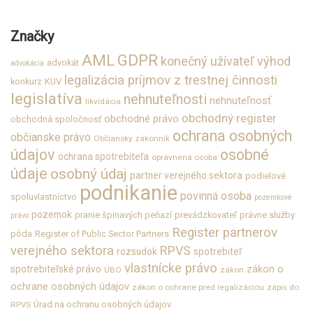
Značky
GDPR
AML
konečný užívateľ výhod
advokát
advokácia
legalizácia príjmov z trestnej činnosti
konkurz
KUV
legislatíva
nehnuteľnosti
nehnuteľnosť
likvidácia
obchodný register
obchodné právo
obchodná spoločnosť
ochrana osobných
občianske právo
Občiansky zákonník
údajov
osobné
ochrana spotrebiteľa
oprávnená osoba
údaje
osobný údaj
partner verejného sektora
podielové
podnikanie
povinná osoba
spoluvlastníctvo
pozemkové
pozemok
pranie špinavých peňazí
prevádzkovateľ
právne služby
právo
Register partnerov
pôda
Register of Public Sector Partners
verejného sektora
RPVS
rozsudok
spotrebiteľ
vlastnícke právo
zákon o
spotrebiteľské právo
UBO
zákon
ochrane osobných údajov
zákon o ochrane pred legalizáciou
zápis do
Úrad na ochranu osobných údajov
RPVS