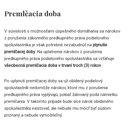
Premlčacia doba
V súvislosti s možnosťami úspešného domáhania sa nárokov
z porušenia zákonného predkupného práva podielového
spoluvlastníka je však potrebné nezabudnúť na
plynutie
premlčacej doby
. Na uplatnenie nárokov z porušenia
predkupného práva podielového spoluvlastníka sa vzťahuje
všeobecná premlčacia doba v trvaní troch (3) rokov
.
Po uplynutí premlčacej doby sa už obídený podielový
spoluvlastník nedomôže nárokov, ktoré mu z porušenia
predkupného práva vyplývajú, pokiaľ žalovaný podá námietku
premlčania. V takomto prípade bude síce nárok obídeného
spoluvlastníka existovať, ale nebude mu môcť byť súdom
priznaný a nebude vymožiteľný.