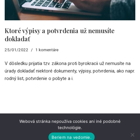
Ktoré výpisy a potvrdenia už nemusíte
dokladať
25/01/2022
1 komentáre
V dôsledku prijatia tzv. zákona proti byrokracii už nemusíte na
úrady dokladať niektoré dokumenty, výpisy, potvrdenia, ako napr.
rodný list, potvrdenie o pobyte a i.
Webová stránka nepoužíva cookies ani iné podobné
technológie.
O KANCELÁRII
KARIÉRA
KONTAKT
OSOBNÉ ÚDAJE
PRÁVNE INFORMÁCIE
Beriem na vedomie.