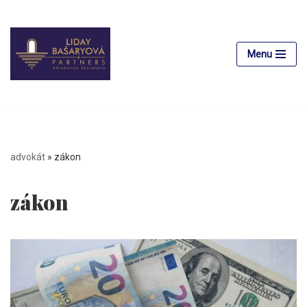
Preskočiť
na
Menu
obsah
advokát
»
zákon
zákon