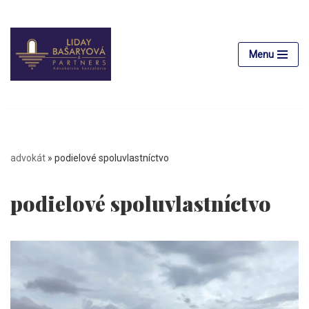
Preskočiť
na
Menu
obsah
advokát
»
podielové spoluvlastníctvo
podielové spoluvlastníctvo