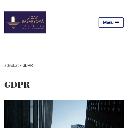
Preskočiť
na
Menu
obsah
advokát
»
GDPR
GDPR