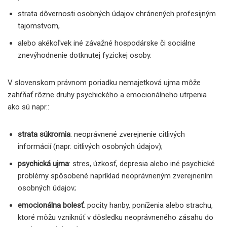
strata dôvernosti osobných údajov chránených profesijným
tajomstvom,
alebo akékoľvek iné závažné hospodárske či sociálne
znevýhodnenie dotknutej fyzickej osoby.
V slovenskom právnom poriadku nemajetková ujma môže
zahŕňať rôzne druhy psychického a emocionálneho utrpenia
ako sú napr.:
strata súkromia
: neoprávnené zverejnenie citlivých
informácií (napr. citlivých osobných údajov);
psychická ujma
: stres, úzkosť, depresia alebo iné psychické
problémy spôsobené napríklad neoprávneným zverejnením
osobných údajov;
emocionálna bolesť
: pocity hanby, poníženia alebo strachu,
ktoré môžu vzniknúť v dôsledku neoprávneného zásahu do