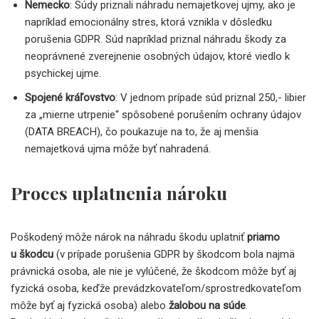
Nemecko
: Súdy priznali náhradu nemajetkovej ujmy, ako je
napríklad emocionálny stres, ktorá vznikla v dôsledku
porušenia GDPR. Súd napríklad priznal náhradu škody za
neoprávnené zverejnenie osobných údajov, ktoré viedlo k
psychickej ujme.
Spojené kráľovstvo
: V jednom prípade súd priznal 250,- libier
za „mierne utrpenie“ spôsobené porušením ochrany údajov
(DATA BREACH), čo poukazuje na to, že aj menšia
nemajetková ujma môže byť nahradená.
Proces uplatnenia nároku
Poškodený môže nárok na náhradu škodu uplatniť
priamo
u škodcu
(v prípade porušenia GDPR by škodcom bola najmä
právnická osoba, ale nie je vylúčené, že škodcom môže byť aj
fyzická osoba, keďže prevádzkovateľom/sprostredkovateľom
môže byť aj fyzická osoba) alebo
žalobou na súde
.