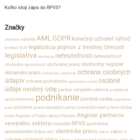
Koľko stojí zápis do RPVS?
Značky
GDPR
AML
konečný užívateľ výhod
advokát
advokácia
legalizácia príjmov z trestnej činnosti
konkurz
KUV
legislatíva
nehnuteľnosti
nehnuteľnosť
likvidácia
obchodný register
obchodné právo
obchodná spoločnosť
ochrana osobných
občianske právo
Občiansky zákonník
údajov
osobné
ochrana spotrebiteľa
oprávnená osoba
údaje
osobný údaj
partner verejného sektora
podielové
podnikanie
povinná osoba
spoluvlastníctvo
pozemkové
pozemok
pranie špinavých peňazí
prevádzkovateľ
právne služby
právo
Register partnerov
pôda
Register of Public Sector Partners
verejného sektora
RPVS
rozsudok
spotrebiteľ
vlastnícke právo
zákon o
spotrebiteľské právo
UBO
zákon
ochrane osobných údajov
zákon o ochrane pred legalizáciou
zápis do