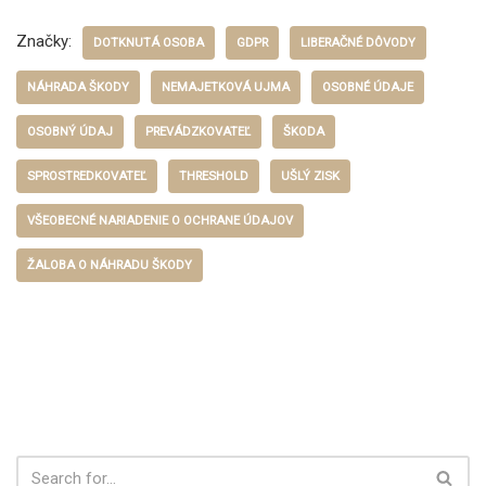
Značky:
DOTKNUTÁ OSOBA
GDPR
LIBERAČNÉ DÔVODY
NÁHRADA ŠKODY
NEMAJETKOVÁ UJMA
OSOBNÉ ÚDAJE
OSOBNÝ ÚDAJ
PREVÁDZKOVATEĽ
ŠKODA
SPROSTREDKOVATEĽ
THRESHOLD
UŠLÝ ZISK
VŠEOBECNÉ NARIADENIE O OCHRANE ÚDAJOV
ŽALOBA O NÁHRADU ŠKODY