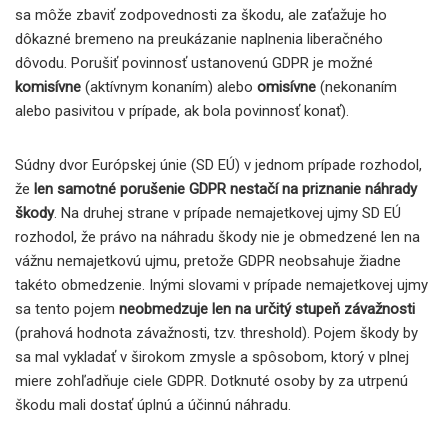
sa môže zbaviť zodpovednosti za škodu, ale zaťažuje ho
dôkazné bremeno na preukázanie naplnenia liberačného
dôvodu. Porušiť povinnosť ustanovenú GDPR je možné
komisívne
(aktívnym konaním) alebo
omisívne
(nekonaním
alebo pasivitou v prípade, ak bola povinnosť konať).
Súdny dvor Európskej únie (SD EÚ) v jednom prípade rozhodol,
že
len samotné porušenie GDPR nestačí na priznanie náhrady
škody
. Na druhej strane v prípade nemajetkovej ujmy SD EÚ
rozhodol, že právo na náhradu škody nie je obmedzené len na
vážnu nemajetkovú ujmu, pretože GDPR neobsahuje žiadne
takéto obmedzenie. Inými slovami v prípade nemajetkovej ujmy
sa tento pojem
neobmedzuje len na určitý stupeň závažnosti
(prahová hodnota závažnosti, tzv. threshold). Pojem škody by
sa mal vykladať v širokom zmysle a spôsobom, ktorý v plnej
miere zohľadňuje ciele GDPR. Dotknuté osoby by za utrpenú
škodu mali dostať úplnú a účinnú náhradu.