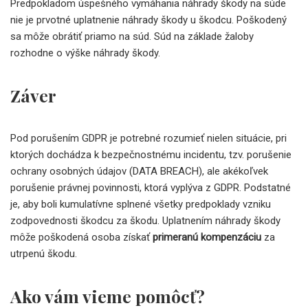
Predpokladom úspešného vymáhania náhrady škody na súde
nie je prvotné uplatnenie náhrady škody u škodcu. Poškodený
sa môže obrátiť priamo na súd. Súd na základe žaloby
rozhodne o výške náhrady škody.
Záver
Pod porušením GDPR je potrebné rozumieť nielen situácie, pri
ktorých dochádza k bezpečnostnému incidentu, tzv. porušenie
ochrany osobných údajov (DATA BREACH), ale akékoľvek
porušenie právnej povinnosti, ktorá vyplýva z GDPR. Podstatné
je, aby boli kumulatívne splnené všetky predpoklady vzniku
zodpovednosti škodcu za škodu. Uplatnením náhrady škody
môže poškodená osoba získať
primeranú kompenzáciu
za
utrpenú škodu.
Ako vám vieme pomôcť?