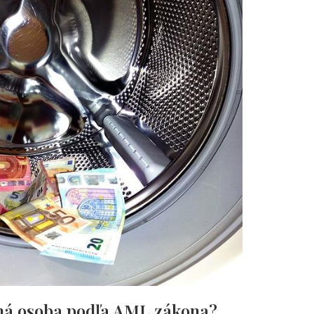
nná osoba podľa AML zákona?