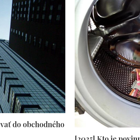
ovať do obchodného
[2025] Kto je povi