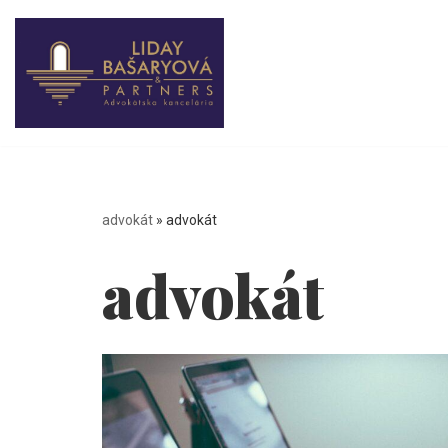
Preskočiť
na
obsah
advokát
»
advokát
advokát