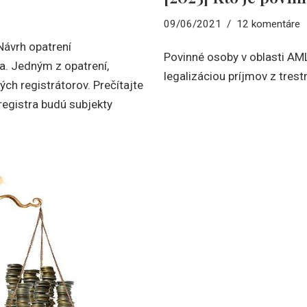
09/06/2021
12 komentáre
 Návrh opatrení
Povinné osoby v oblasti AM
a. Jedným z opatrení,
legalizáciou príjmov z trest
ných registrátorov. Prečítajte
registra budú subjekty