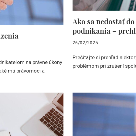
Ako sa nedostať do
podnikania – preh
dzenia
26/02/2025
Prečítajte si prehľad niekto
dnikateľom na právne úkony
problémom pri zrušení spol
, aké má právomoci a