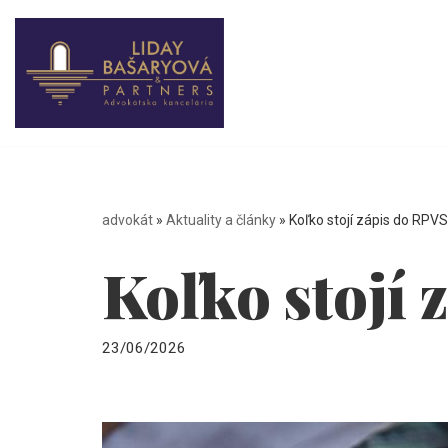
Preskočiť
na
obsah
advokát
»
Aktuality a články
»
Koľko stojí zápis do RPV
Koľko stojí
23/06/2026