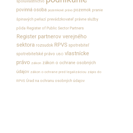
spoluvlastníctvo
povinná osoba
pozemok
pranie
pozemkové právo
špinavých peňazí
prevádzkovateľ
právne služby
pôda
Register of Public Sector Partners
Register partnerov verejného
sektora
RPVS
rozsudok
spotrebiteľ
vlastnícke
spotrebiteľské právo
UBO
právo
zákon o ochrane osobných
zákon
údajov
zákon o ochrane pred legalizáciou
zápis do
Úrad na ochranu osobných údajov
RPVS