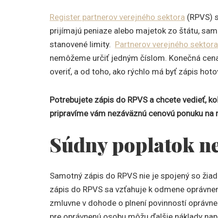
Register partnerov verejného sektora
(RPVS) s
prijímajú peniaze alebo majetok zo štátu, sa
stanovené limity.
Partnerov verejného sektora
nemôžeme určiť jedným číslom. Konečná cena z
overiť, a od toho, ako rýchlo má byť zápis hoto
Potrebujete zápis do RPVS a chcete vedieť, k
pripravíme vám nezáväznú cenovú ponuku na 
Súdny poplatok ne
Samotný zápis do RPVS nie je spojený so žia
zápis do RPVS sa vzťahuje k odmene oprávne
zmluvne v dohode o plnení povinností oprávn
pre oprávnenú osobu môžu ďalšie náklady napr.