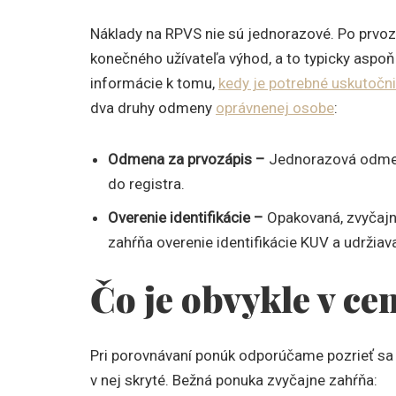
Náklady na RPVS nie sú jednorazové. Po prvozá
konečného užívateľa výhod, a to typicky aspoň
informácie k tomu,
kedy je potrebné uskutočni
dva druhy odmeny
oprávnenej osobe
:
Odmena za prvozápis –
Jednorazová odmen
do registra.
Overenie identifikácie –
Opakovaná, zvyčajn
zahŕňa overenie identifikácie KUV a udržia
Čo je obvykle v ce
Pri porovnávaní ponúk odporúčame pozrieť sa ni
v nej skryté. Bežná ponuka zvyčajne zahŕňa: