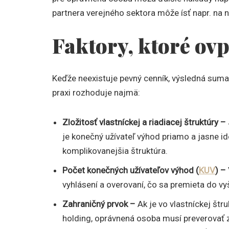
partnera verejného sektora môže ísť napr. na 
Faktory, ktoré ov
Keďže neexistuje pevný cenník, výsledná suma 
praxi rozhoduje najmä:
Zložitosť vlastníckej a riadiacej štruktúry –
je konečný užívateľ výhod priamo a jasne id
komplikovanejšia štruktúra.
Počet konečných užívateľov výhod (
KUV
) –
vyhlásení a overovaní, čo sa premieta do v
Zahraničný prvok –
Ak je vo vlastníckej štr
holding, oprávnená osoba musí preverovať z