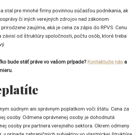
a stal pre mnohé firmy povinnou súčasťou podnikania, ak
mosprávy či iných verejných zdrojov nad zákonom
prirodzene zaujíma, aká je cena za zápis do RPVS. Cenu
ávisí od štruktúry spoločnosti, počtu osôb, ktoré treba
vý.
oľko bude stáť práve vo vašom prípade?
Kontaktujte nás
a
mieru.
platíte
dnym súdnym ani správnym poplatkom voči štátu. Cena za
nej osoby. Odmena oprávnenej osoby je dohodnutá
enej osoby pre partnera verejného sektora. Okrem odmeny
 v prípade zahraničných subjektov vo vlastníckej štruktúre