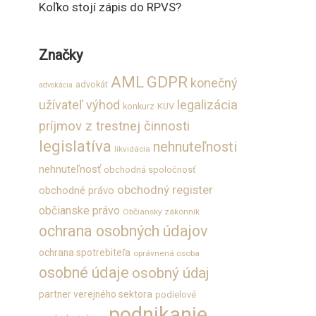
Koľko stojí zápis do RPVS?
Značky
GDPR
AML
konečný
advokát
advokácia
užívateľ výhod
legalizácia
konkurz
KUV
príjmov z trestnej činnosti
legislatíva
nehnuteľnosti
likvidácia
nehnuteľnosť
obchodná spoločnosť
obchodný register
obchodné právo
občianske právo
Občiansky zákonník
ochrana osobných údajov
ochrana spotrebiteľa
oprávnená osoba
osobné údaje
osobný údaj
partner verejného sektora
podielové
podnikanie