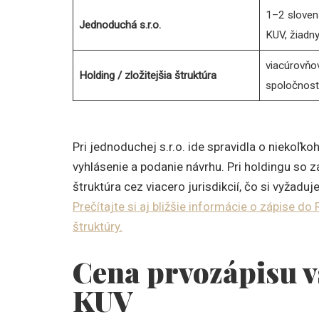
1–2 slovens
Jednoduchá s.r.o.
KUV, žiadny
viacúrovňov
Holding / zložitejšia štruktúra
spoločnost
Pri jednoduchej s.r.o. ide spravidla o niekoľ
vyhlásenie a podanie návrhu. Pri holdingu so 
štruktúra cez viacero jurisdikcií, čo si vyžadu
Prečítajte si aj bližšie informácie o zápise d
štruktúry.
Cena prvozápisu vs
KUV