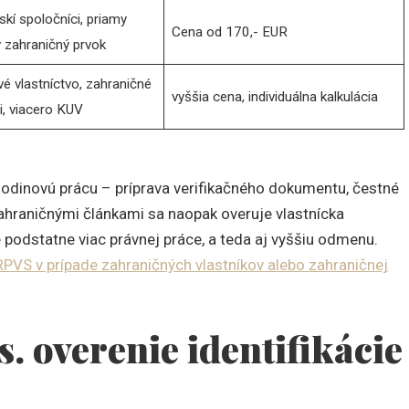
kí spoločníci, priamy
Cena od 170,- EUR
 zahraničný prvok
é vlastníctvo, zahraničné
vyššia cena, individuálna kalkulácia
i, viacero KUV
kohodinovú prácu – príprava verifikačného dokumentu, čestné
zahraničnými článkami sa naopak overuje vlastnícka
je podstatne viac právnej práce, a teda aj vyššiu odmenu.
o RPVS v prípade zahraničných vlastníkov alebo zahraničnej
. overenie identifikácie