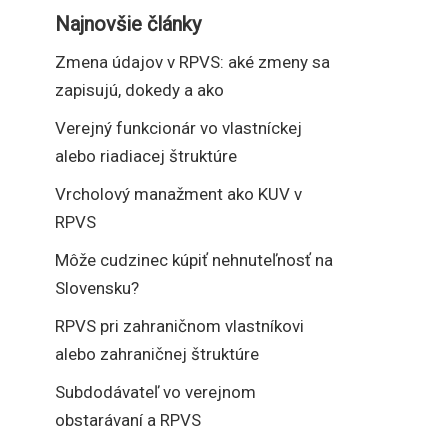
Najnovšie články
Zmena údajov v RPVS: aké zmeny sa
zapisujú, dokedy a ako
Verejný funkcionár vo vlastníckej
alebo riadiacej štruktúre
Vrcholový manažment ako KUV v
RPVS
Môže cudzinec kúpiť nehnuteľnosť na
Slovensku?
RPVS pri zahraničnom vlastníkovi
alebo zahraničnej štruktúre
Subdodávateľ vo verejnom
obstarávaní a RPVS