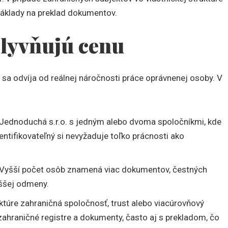
náklady na preklad dokumentov.
plyvňujú cenu
sa odvíja od reálnej náročnosti práce oprávnenej osoby. V
Jednoduchá s.r.o. s jedným alebo dvoma spoločníkmi, kde
entifikovateľný si nevyžaduje toľko prácnosti ako
Vyšší počet osôb znamená viac dokumentov, čestných
yššej odmeny.
uktúre zahraničná spoločnosť, trust alebo viacúrovňový
ahraničné registre a dokumenty, často aj s prekladom, čo