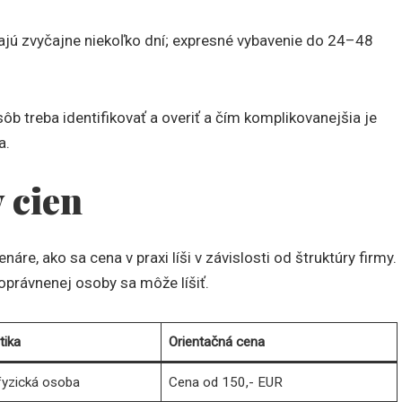
ajú zvyčajne niekoľko dní; expresné vybavenie do 24–48
sôb treba identifikovať a overiť a čím komplikovanejšia je
a.
 cien
re, ako sa cena v praxi líši v závislosti od štruktúry firmy.
oprávnenej osoby sa môže líšiť.
tika
Orientačná cena
fyzická osoba
Cena od 150,- EUR