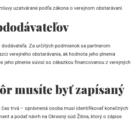
mluvy uzatvárané podľa zákona o verejnom obstarávaní.
ubdodávateľov
o dodávateľa. Za určitých podmienok sa partnerom
azci verejného obstarávania, ak hodnota jeho plnenia
e jeho plnenie súvisí so zákazkou financovanou z verejných
ôr musíte byť zapísaný
 čas trvá – oprávnená osoba musí identifikovať konečných
ent a podať návrh na Okresný súd Žilina, ktorý o zápise