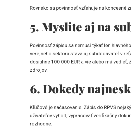
Rovnako sa povinnosť vzťahuje na koncesné z
5. Myslite aj na s
Povinnosť zápisu sa nemusí týkať len hlavnéh
verejného sektora stáva aj subdodávateľ v reť
dosiahne 100 000 EUR a vie alebo má vedieť, ž
zdrojov.
6. Dokedy najnesk
Kľúčové je načasovanie. Zápis do RPVS nejaký
užívateľov výhod, vypracovať verifikačný dokum
rozhodne.