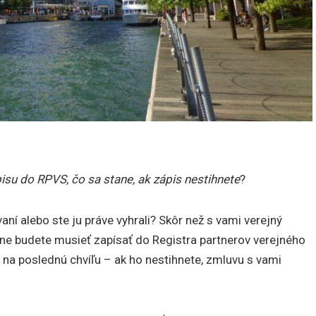
isu do RPVS, čo sa stane, ak zápis nestihnete
?
í alebo ste ju práve vyhrali? Skôr než s vami verejný
ne budete musieť zapísať do Registra partnerov verejného
u na poslednú chvíľu – ak ho nestihnete, zmluvu s vami