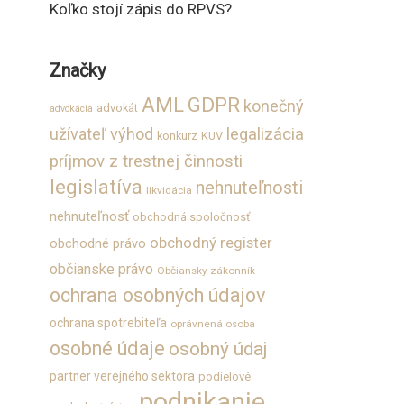
Koľko stojí zápis do RPVS?
Značky
GDPR
AML
konečný
advokát
advokácia
užívateľ výhod
legalizácia
konkurz
KUV
príjmov z trestnej činnosti
legislatíva
nehnuteľnosti
likvidácia
nehnuteľnosť
obchodná spoločnosť
obchodný register
obchodné právo
občianske právo
Občiansky zákonník
ochrana osobných údajov
ochrana spotrebiteľa
oprávnená osoba
osobné údaje
osobný údaj
partner verejného sektora
podielové
podnikanie