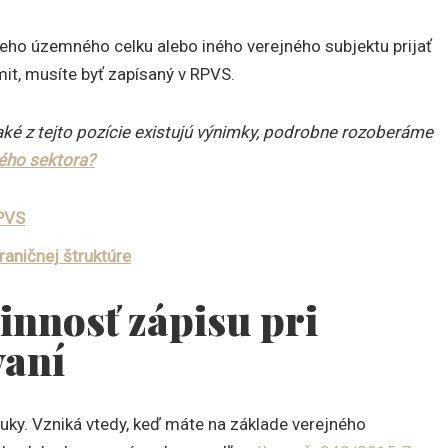
ieho územného celku alebo iného verejného subjektu prijať
it, musíte byť zapísaný v RPVS.
aké z tejto pozície existujú výnimky, podrobne rozoberáme
ného sektora?
RPVS
raničnej štruktúre
innosť zápisu pri
vaní
ky. Vzniká vtedy, keď máte na základe verejného