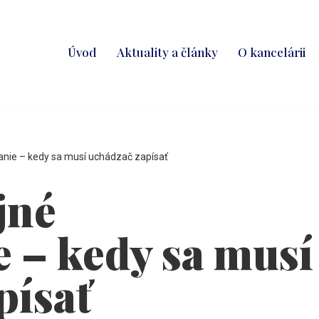
Úvod
Aktuality a články
O kancelárii
anie – kedy sa musí uchádzač zapísať
jné
e – kedy sa musí
písať