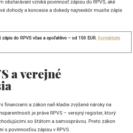
om obstarávaní vzniká povinnosť zápisu do RPVS, aké
cové dohody a koncesie a dokedy najneskôr musíte zápis
š zápis do RPVS včas a spoľahlivo – od 150 EUR.
Kontaktujte
S a verejné
sia
i financiami a zákon naň kladie zvýšené nároky na
sparentnosti je práve RPVS – verejný register, ktorý
obchodujúcimi so štátom a samosprávou. Preto zákon
ní s povinnosťou zápisu v RPVS.