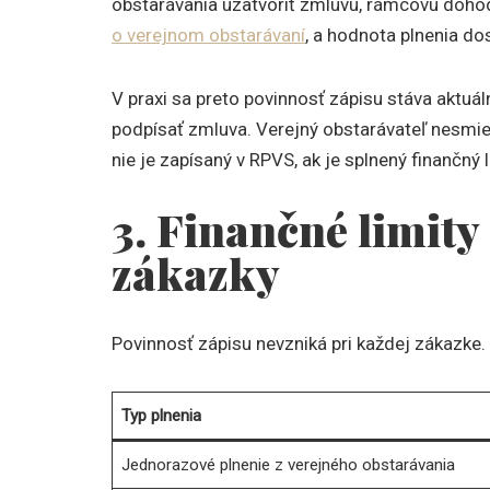
obstarávania uzatvoriť zmluvu, rámcovú doh
o verejnom obstarávaní
, a hodnota plnenia do
V praxi sa preto povinnosť zápisu stáva aktu
podpísať zmluva. Verejný obstarávateľ nesmie 
nie je zapísaný v RPVS, ak je splnený finančný l
3. Finančné limity
zákazky
Povinnosť zápisu nevzniká pri každej zákazke.
Typ plnenia
Jednorazové plnenie z verejného obstarávania