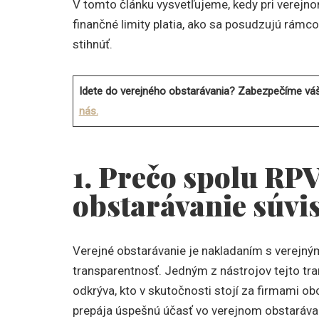
V tomto článku vysvetľujeme, kedy pri verejn
finančné limity platia, ako sa posudzujú rám
stihnúť.
Idete do verejného obstarávania? Zabezpečíme vá
nás.
1. Prečo spolu RPV
obstarávanie súvi
Verejné obstarávanie je nakladaním s verejným
transparentnosť. Jedným z nástrojov tejto tran
odkrýva, kto v skutočnosti stojí za firmami 
prepája úspešnú účasť vo verejnom obstaráva