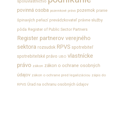
spoluvlastníctvo
povinná osoba
pozemok
pranie
pozemkové právo
špinavých peňazí
prevádzkovateľ
právne služby
pôda
Register of Public Sector Partners
Register partnerov verejného
sektora
RPVS
rozsudok
spotrebiteľ
vlastnícke
spotrebiteľské právo
UBO
právo
zákon o ochrane osobných
zákon
údajov
zákon o ochrane pred legalizáciou
zápis do
Úrad na ochranu osobných údajov
RPVS