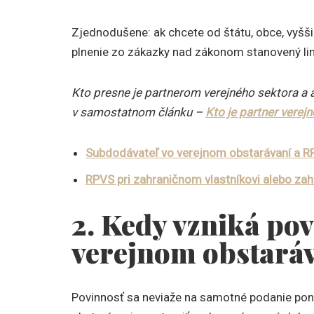
Zjednodušene: ak chcete od štátu, obce, vyšš
plnenie zo zákazky nad zákonom stanovený lim
Kto presne je partnerom verejného sektora a 
v samostatnom článku –
Kto je partner verej
Subdodávateľ vo verejnom obstarávaní a 
RPVS pri zahraničnom vlastníkovi alebo zah
2. Kedy vzniká pov
verejnom obstará
Povinnosť sa neviaže na samotné podanie ponu