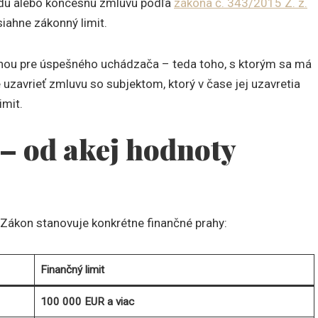
odu alebo koncesnú zmluvu podľa
zákona č. 343/2015 Z. z.
siahne zákonný limit.
álnou pre úspešného uchádzača – teda toho, s ktorým sa má
uzavrieť zmluvu so subjektom, ktorý v čase jej uzavretia
imit.
 – od akej hodnoty
 Zákon stanovuje konkrétne finančné prahy:
Finančný limit
100 000 EUR a viac