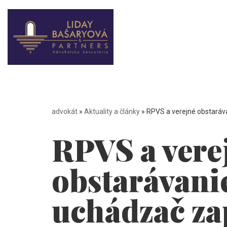
Preskočiť
na
obsah
advokát
»
Aktuality a články
»
RPVS a verejné obstaráv
RPVS a vere
obstarávani
uchádzač za