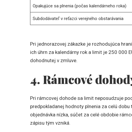
Opakujúce sa plnenia (počas kalendárneho roka)
Subdodávateľ v reťazci verejného obstarávania
Pri jednorazovej zákazke je rozhodujúca hrani
ich úhrn za kalendárny rok a limit je 250 000
dohodnutej v zmluve.
4. Rámcové dohod
Pri rámcovej dohode sa limit neposudzuje podľ
predpokladanej hodnoty plnenia za celú dobu t
objednávka nízka, súčet za celé obdobie rámc
zápisu tým vzniká.