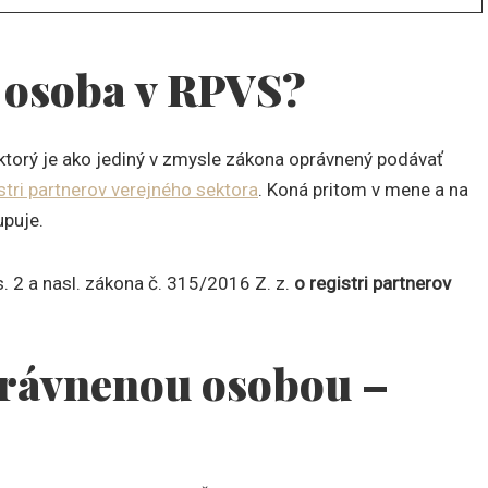
á osoba v RPVS?
torý je ako jediný v zmysle zákona oprávnený podávať
stri partnerov verejného sektora
. Koná pritom v mene a na
upuje.
. 2 a nasl. zákona č. 315/2016 Z. z.
o registri partnerov
právnenou osobou –