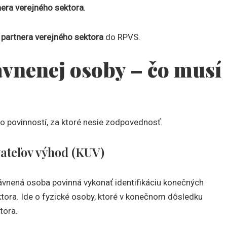
nera verejného sektora
.
 partnera verejného sektora
do RPVS.
ávnenej osoby – čo musí
 povinností, za ktoré nesie zodpovednosť.
vateľov výhod (KUV)
ávnená osoba povinná vykonať identifikáciu konečných
ktora. Ide o fyzické osoby, ktoré v konečnom dôsledku
tora.