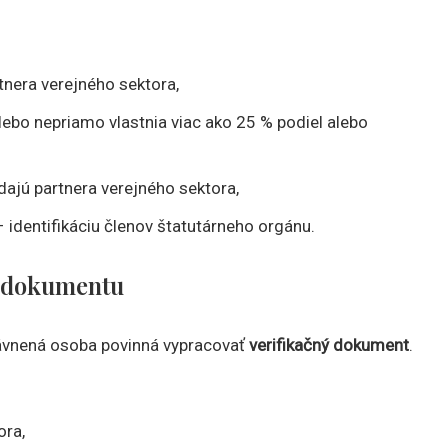
rtnera verejného sektora,
alebo nepriamo vlastnia viac ako 25 % podiel alebo
ádajú partnera verejného sektora,
– identifikáciu členov štatutárneho orgánu.
o dokumentu
rávnená osoba povinná vypracovať
verifikačný dokument
.
ora,