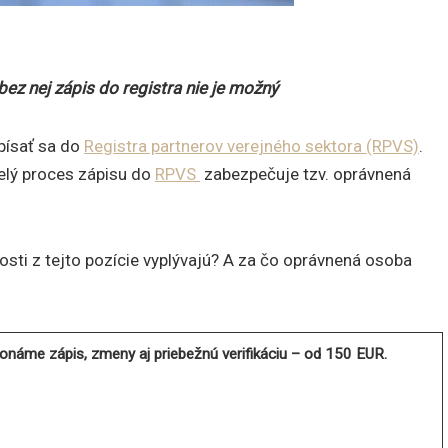
ez nej zápis do registra nie je možný
písať sa do
Registra partnerov verejného sektora (RPVS)
.
elý proces zápisu do
RPVS
zabezpečuje tzv. oprávnená
ti z tejto pozície vyplývajú? A za čo oprávnená osoba
náme zápis, zmeny aj priebežnú verifikáciu – od 150 EUR.