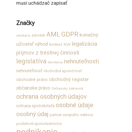
musí uchádzač zapísať
Značky
GDPR
AML
konečný
advokát
advokácia
legalizácia
užívateľ výhod
konkurz
KUV
príjmov z trestnej činnosti
legislatíva
nehnuteľnosti
likvidácia
nehnuteľnosť
obchodná spoločnosť
obchodný register
obchodné právo
občianske právo
Občiansky zákonník
ochrana osobných údajov
osobné údaje
ochrana spotrebiteľa
osobný údaj
partner verejného sektora
podielové spoluvlastníctvo