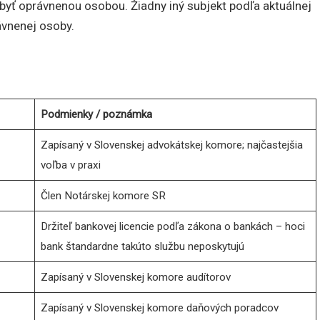
yť oprávnenou osobou. Žiadny iný subjekt podľa aktuálnej
ávnenej osoby.
Podmienky / poznámka
Zapísaný v Slovenskej advokátskej komore; najčastejšia
voľba v praxi
Člen Notárskej komore SR
Držiteľ bankovej licencie podľa zákona o bankách – hoci
bank štandardne takúto službu neposkytujú
Zapísaný v Slovenskej komore audítorov
Zapísaný v Slovenskej komore daňových poradcov