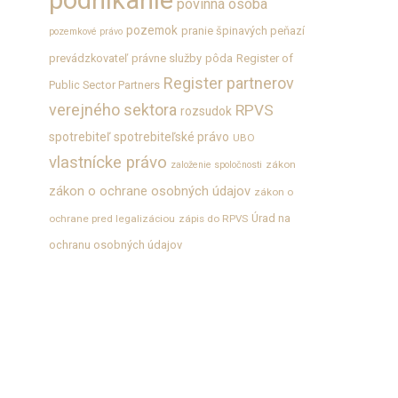
podnikanie
povinná osoba
pozemok
pranie špinavých peňazí
pozemkové právo
prevádzkovateľ
právne služby
pôda
Register of
Register partnerov
Public Sector Partners
verejného sektora
RPVS
rozsudok
spotrebiteľ
spotrebiteľské právo
UBO
vlastnícke právo
zákon
založenie spoločnosti
zákon o ochrane osobných údajov
zákon o
Úrad na
ochrane pred legalizáciou
zápis do RPVS
ochranu osobných údajov