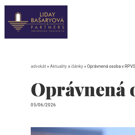
Preskočiť
na
obsah
advokát
»
Aktuality a články
»
Oprávnená osoba v RPV
Oprávnená 
05/06/2026