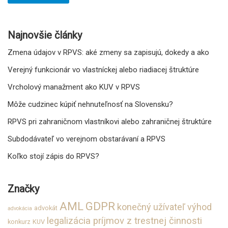
Najnovšie články
Zmena údajov v RPVS: aké zmeny sa zapisujú, dokedy a ako
Verejný funkcionár vo vlastníckej alebo riadiacej štruktúre
Vrcholový manažment ako KUV v RPVS
Môže cudzinec kúpiť nehnuteľnosť na Slovensku?
RPVS pri zahraničnom vlastníkovi alebo zahraničnej štruktúre
Subdodávateľ vo verejnom obstarávaní a RPVS
Koľko stojí zápis do RPVS?
Značky
GDPR
AML
konečný užívateľ výhod
advokát
advokácia
legalizácia príjmov z trestnej činnosti
konkurz
KUV