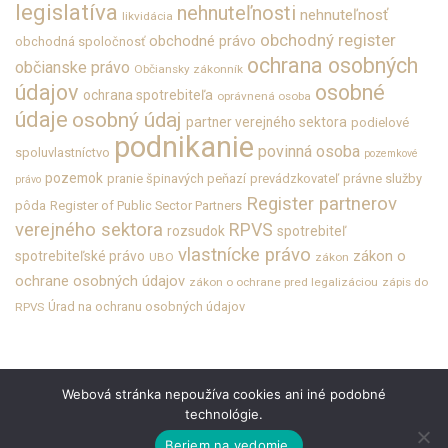
legislatíva
nehnuteľnosti
nehnuteľnosť
likvidácia
obchodný register
obchodné právo
obchodná spoločnosť
ochrana osobných
občianske právo
Občiansky zákonník
údajov
osobné
ochrana spotrebiteľa
oprávnená osoba
údaje
osobný údaj
partner verejného sektora
podielové
podnikanie
povinná osoba
spoluvlastníctvo
pozemkové
pozemok
pranie špinavých peňazí
prevádzkovateľ
právne služby
právo
Register partnerov
pôda
Register of Public Sector Partners
verejného sektora
RPVS
rozsudok
spotrebiteľ
vlastnícke právo
zákon o
spotrebiteľské právo
UBO
zákon
ochrane osobných údajov
zákon o ochrane pred legalizáciou
zápis do
Úrad na ochranu osobných údajov
RPVS
Webová stránka nepoužíva cookies ani iné podobné
technológie.
O KANCELÁRII
KARIÉRA
KONTAKT
OSOBNÉ ÚDAJE
PRÁVNE INFORMÁCIE
Beriem na vedomie.