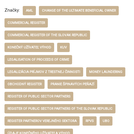
Značky:
AML
CHANGE OF THE ULTIMATE BENEFICIAL OWNER
COMMERCIAL REGISTER
COMMERCIAL REGISTER OF THE SLOVAK REPUBLIC
KONEČNÝ UŽÍVATEĽ VÝHOD
KUV
LEGALISATION OF PROCEEDS OF CRIME
LEGALIZÁCIA PRÍJMOV Z TRESTNEJ ČINNOSTI
MONEY LAUNDERING
OBCHODNÝ REGISTER
PRANIE ŠPINAVÝCH PEŇAZÍ
REGISTER OF PUBLIC SECTOR PARTNERS
REGISTER OF PUBLIC SECTOR PARTNERS OF THE SLOVAK REPUBLIC
REGISTER PARTNEROV VEREJNÉHO SEKTORA
RPVS
UBO
ÚDAJE KONEČNÉHO UŽÍVATEĽA VÝHOD