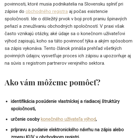
povinnosti, ktoré musia podnikatelia na Slovensku splniť pri
zápise do
obchodného registra
aj počas existencie
spoločnosti. Ide o dôležitý prvok v boji proti praniu špinavých
peňazí a zneužívaniu obchodných spoločností. V praxi však
často vznikajú otázky, aké údaje sa o konečnom užívateľovi
výhod zapisujú, koho sa táto povinnosť týka a akým spôsobom
sa zápis vykonáva. Tento článok prináša prehľad všetkých
povinných údajov, vysvetľuje proces ich zápisu a upozorňuje aj
na súvis s registrom partnerov verejného sektora.
Ako vám môžeme pomôcť?
identifikácia posúdenie vlastníckej a riadiacej štruktúry
spoločnosti,
určenie osoby
konečného užívateľa výhod
,
prípravu a podanie elektronického návrhu na zápis alebo
zmenu KUV v obchodnom registri,