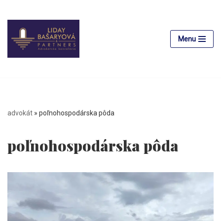
Preskočiť
na
Menu
obsah
advokát
»
poľnohospodárska pôda
poľnohospodárska pôda