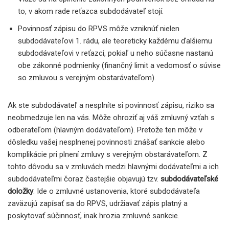
to, v akom rade reťazca subdodávateľ stojí.
Povinnosť zápisu do RPVS môže vzniknúť nielen
subdodávateľovi 1. rádu, ale teoreticky každému ďalšiemu
subdodávateľovi v reťazci, pokiaľ u neho súčasne nastanú
obe zákonné podmienky (finančný limit a vedomosť o súvise
so zmluvou s verejným obstarávateľom).
Ak ste subdodávateľ a nesplníte si povinnosť zápisu, riziko sa
neobmedzuje len na vás. Môže ohroziť aj váš zmluvný vzťah s
odberateľom (hlavným dodávateľom). Pretože ten môže v
dôsledku vašej nesplnenej povinnosti znášať sankcie alebo
komplikácie pri plnení zmluvy s verejným obstarávateľom. Z
tohto dôvodu sa v zmluvách medzi hlavnými dodávateľmi a ich
subdodávateľmi čoraz častejšie objavujú tzv.
subdodávateľské
doložky
. Ide o zmluvné ustanovenia, ktoré subdodávateľa
zaväzujú zapísať sa do RPVS, udržiavať zápis platný a
poskytovať súčinnosť, inak hrozia zmluvné sankcie.