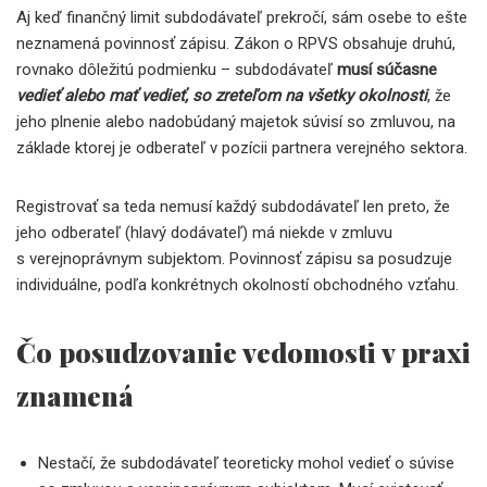
Aj keď finančný limit subdodávateľ prekročí, sám osebe to ešte
neznamená povinnosť zápisu. Zákon o RPVS obsahuje druhú,
rovnako dôležitú podmienku – subdodávateľ
musí súčasne
vedieť alebo mať vedieť, so zreteľom na všetky okolnosti
, že
jeho plnenie alebo nadobúdaný majetok súvisí so zmluvou, na
základe ktorej je odberateľ v pozícii partnera verejného sektora.
Registrovať sa teda nemusí každý subdodávateľ len preto, že
jeho odberateľ (hlavý dodávateľ) má niekde v zmluvu
s verejnoprávnym subjektom. Povinnosť zápisu sa posudzuje
individuálne, podľa konkrétnych okolností obchodného vzťahu.
Čo posudzovanie vedomosti v praxi
znamená
Nestačí, že subdodávateľ teoreticky mohol vedieť o súvise