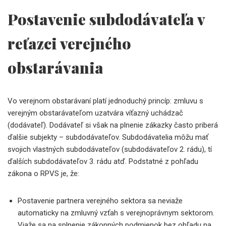
Postavenie subdodávateľa v
reťazci verejného
obstarávania
Vo verejnom obstarávaní platí jednoduchý princíp: zmluvu s
verejným obstarávateľom uzatvára víťazný uchádzač
(dodávateľ). Dodávateľ si však na plnenie zákazky často priberá
ďalšie subjekty – subdodávateľov. Subdodávatelia môžu mať
svojich vlastných subdodávateľov (subdodávateľov 2. rádu), tí
ďalších subdodávateľov 3. rádu atď. Podstatné z pohľadu
zákona o RPVS je, že:
Postavenie partnera verejného sektora sa neviaže
automaticky na zmluvný vzťah s verejnoprávnym sektorom.
Viaže sa na splnenie zákonných podmienok bez ohľadu na