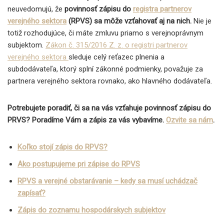
neuvedomujú, že
povinnosť zápisu do
registra partnerov
verejného sektora
(RPVS) sa môže vzťahovať aj na nich.
Nie je
totiž rozhodujúce, či máte zmluvu priamo s verejnoprávnym
subjektom.
Zákon č. 315/2016 Z. z. o registri partnerov
verejného sektora
sleduje celý reťazec plnenia a
subdodávateľa, ktorý splní zákonné podmienky, považuje za
partnera verejného sektora rovnako, ako hlavného dodávateľa.
Potrebujete poradiť, či sa na vás vzťahuje povinnosť zápisu do
PRVS? Poradíme Vám a zápis za vás vybavíme.
Ozvite sa nám
.
Koľko stojí zápis do RPVS?
Ako postupujeme pri zápise do RPVS
RPVS a verejné obstarávanie – kedy sa musí uchádzač
zapísať?
Zápis do zoznamu hospodárskych subjektov