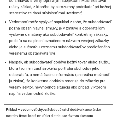
so zmluvou s verejnoprávnym subjektom. Musí existovať
reálny základ, z ktorého by si rozumný podnikateľ pri bežnej
starostlivosti danú súvislosť mal uvedomiť.
Vedomosť môže vyplývať napríklad z toho, že subdodávateľ
pozná obsah hlavnej zmluvy, je v zmluve s odberateľom
výslovne označený ako subdodávateľ konkrétnej zákazky,
podieľa sa na plnení označenom názvom verejnej zákazky,
alebo je súčasťou zoznamu subdodávateľov predloženého
verejnému obstarávateľovi.
Naopak, ak subdodávateľ dodáva bežný tovar alebo službu,
ktorá tvorí len časť širokého portfólia obchodov jeho
odberateľa, a nemá žiadnu informáciu (ani reálnu možnosť
ju získať), že konkrétna dodávka smeruje do zákazky pre
verejný sektor, nevyhodnotí situáciu ako prípad, v ktorom
napĺňa vedomostnú zložku.
Príklad – vedomosť chýba
Subdodávateľ dodáva kancelárske
potreby firme, ktorá ich ďalej distribuuje rôznym klientom