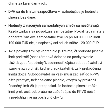
úhrne za kalendárny rok.
DPH sa do limitu nezapočítava
– rozhodujúca je hodnota
plnenia bez dane.
Hodnoty z viacerých samostatných zmlúv sa nesčítavajú.
Každá zmluva sa posudzuje samostatne. Pokiaľ teda máte s
odberateľom dve samostatné zmluvy po 60 000 EUR, limit
100 000 EUR nie je naplnený ani pri ich súčte 120 000 EUR.
Ak z povahy zmluvy vopred nie je zrejmé, či hodnota plnenia
limit prekročí (napr. rámcová dohoda na poskytovanie
služieb „podľa potreby“), povinnosť zápisu subdodávateľovi
vznikne až vo chvíli, keď je preukázateľné, že k prekročeniu
limitu dôjde. Subdodávateľ sa však musí zapísať do RPVS
ešte predtým, než poskytne plnenie, ktorým by prekročil
finančný limit.Ak je predpoklad, že hodnota plnenia môže
limit prekročiť, odporúčame začať zápis do RPVS riešiť
v predstihu, nie na poslednú chvíľu.