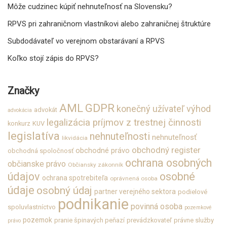
Môže cudzinec kúpiť nehnuteľnosť na Slovensku?
RPVS pri zahraničnom vlastníkovi alebo zahraničnej štruktúre
Subdodávateľ vo verejnom obstarávaní a RPVS
Koľko stojí zápis do RPVS?
Značky
GDPR
AML
konečný užívateľ výhod
advokát
advokácia
legalizácia príjmov z trestnej činnosti
konkurz
KUV
legislatíva
nehnuteľnosti
nehnuteľnosť
likvidácia
obchodný register
obchodné právo
obchodná spoločnosť
ochrana osobných
občianske právo
Občiansky zákonník
údajov
osobné
ochrana spotrebiteľa
oprávnená osoba
údaje
osobný údaj
partner verejného sektora
podielové
podnikanie
povinná osoba
spoluvlastníctvo
pozemkové
pozemok
pranie špinavých peňazí
prevádzkovateľ
právne služby
právo