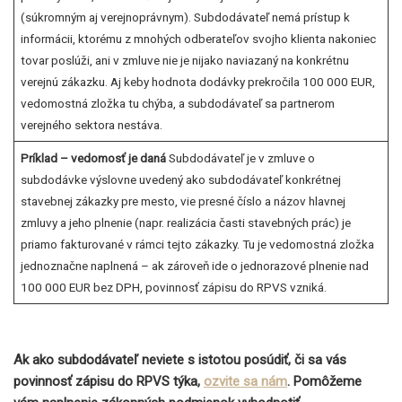
(súkromným aj verejnoprávnym). Subdodávateľ nemá prístup k
informácii, ktorému z mnohých odberateľov svojho klienta nakoniec
tovar poslúži, ani v zmluve nie je nijako naviazaný na konkrétnu
verejnú zákazku. Aj keby hodnota dodávky prekročila 100 000 EUR,
vedomostná zložka tu chýba, a subdodávateľ sa partnerom
verejného sektora nestáva.
Príklad – vedomosť je daná
Subdodávateľ je v zmluve o
subdodávke výslovne uvedený ako subdodávateľ konkrétnej
stavebnej zákazky pre mesto, vie presné číslo a názov hlavnej
zmluvy a jeho plnenie (napr. realizácia časti stavebných prác) je
priamo fakturované v rámci tejto zákazky. Tu je vedomostná zložka
jednoznačne naplnená – ak zároveň ide o jednorazové plnenie nad
100 000 EUR bez DPH, povinnosť zápisu do RPVS vzniká.
Ak ako subdodávateľ neviete s istotou posúdiť, či sa vás
povinnosť zápisu do RPVS týka,
ozvite sa nám
. Pomôžeme