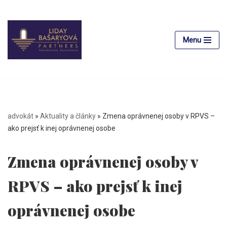
Preskočiť
na
Menu
obsah
advokát
»
Aktuality a články
»
Zmena oprávnenej osoby v RPVS –
ako prejsť k inej oprávnenej osobe
Zmena oprávnenej osoby v
RPVS – ako prejsť k inej
oprávnenej osobe