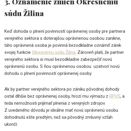
3. Oznámenie zmien Okresnému
súdu Žilina
Keď dohoda o plnení povinností oprávnenej osoby pre partnera
verejného sektora s doterajšou oprávnenou osobou zanikne,
táto oprávnená osoba je povinná bezodkladne oznámiť zánik
svojej funkcie
Okresnému súdu Žilina
. Zároveň platí, že partner
verejného sektora si musí bezodkladne zabezpečiť novú
oprávnenú osobu. S ňou oprávnenou osobou uzatvorí novú
dohodu o plnení povinností oprávnenej osoby.
Ak by partner verejného sektora po zániku pôvodnej dohody
ostal dlhšie bez oprávnenej osoby, hrozí mu výmazu z
RPVS
, a
teda nemožnosti prijímať plnenia z verejných zdrojov.
Z uvedeného dôvodu je ideálne mať novú oprávnenú osobu
dohodnutú ešte predtým, než sa pôvodný zmluvný vzťah
ukončí.