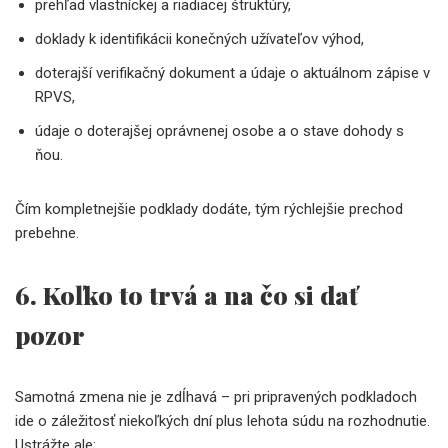
prehľad vlastníckej a riadiacej štruktúry,
doklady k identifikácii konečných užívateľov výhod,
doterajší verifikačný dokument a údaje o aktuálnom zápise v
RPVS,
údaje o doterajšej oprávnenej osobe a o stave dohody s
ňou.
Čím kompletnejšie podklady dodáte, tým rýchlejšie prechod
prebehne.
6. Koľko to trvá a na čo si dať
pozor
Samotná zmena nie je zdĺhavá – pri pripravených podkladoch
ide o záležitosť niekoľkých dní plus lehota súdu na rozhodnutie.
Ustrážte ale: