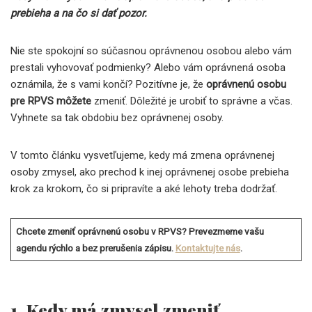
prebieha a na čo si dať pozor.
Nie ste spokojní so súčasnou oprávnenou osobou alebo vám
prestali vyhovovať podmienky? Alebo vám oprávnená osoba
oznámila, že s vami končí? Pozitívne je, že
oprávnenú osobu
pre RPVS môžete
zmeniť. Dôležité je urobiť to správne a včas.
Vyhnete sa tak obdobiu bez oprávnenej osoby.
V tomto článku vysvetľujeme, kedy má zmena oprávnenej
osoby zmysel, ako prechod k inej oprávnenej osobe prebieha
krok za krokom, čo si pripravíte a aké lehoty treba dodržať.
Chcete zmeniť oprávnenú osobu v RPVS? Prevezmeme vašu
agendu rýchlo a bez prerušenia zápisu.
Kontaktujte nás
.
1. Kedy má zmysel zmeniť