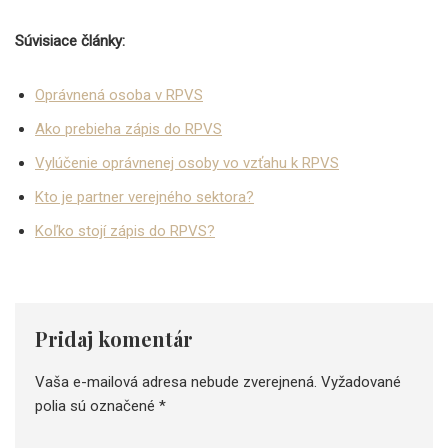
Súvisiace články:
Oprávnená osoba v RPVS
Ako prebieha zápis do RPVS
Vylúčenie oprávnenej osoby vo vzťahu k RPVS
Kto je partner verejného sektora?
Koľko stojí zápis do RPVS?
Pridaj komentár
Vaša e-mailová adresa nebude zverejnená.
Vyžadované
polia sú označené
*