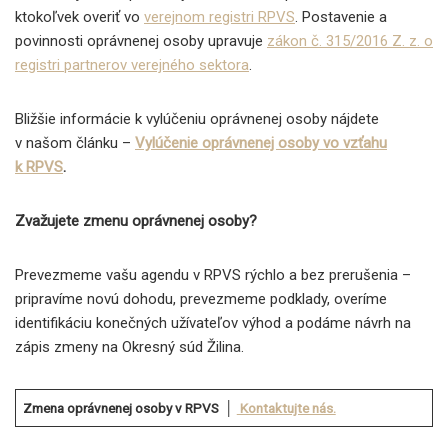
ktokoľvek overiť vo
verejnom registri RPVS
. Postavenie a
povinnosti oprávnenej osoby upravuje
zákon č. 315/2016 Z. z. o
registri partnerov verejného sektora
.
Bližšie informácie k vylúčeniu oprávnenej osoby nájdete
v našom článku –
Vylúčenie oprávnenej osoby vo vzťahu
k RPVS
.
Zvažujete zmenu oprávnenej osoby?
Prevezmeme vašu agendu v RPVS rýchlo a bez prerušenia –
pripravíme novú dohodu, prevezmeme podklady, overíme
identifikáciu konečných užívateľov výhod a podáme návrh na
zápis zmeny na Okresný súd Žilina.
Zmena oprávnenej osoby v RPVS │
Kontaktujte nás.