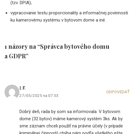
(tzv. DPIA);
vypracovanie testu proporcionality a informačnej povinnosti
ku kamerovému systému v bytovom dome a iné.
1 názory na “Správca bytového domu
a GDPR”
I. F.
ODPOVEDAŤ
27/05/2025 na 07:53
Dobrý deň, rada by som sa informovala. V bytovom
dome (32 bytov) máme kamerový systém 3ks. Ak by
sme záznam chceli použiť na právne účely (v prípade
kriminálnej činnosti) chýba nám podľa všetkého ešte