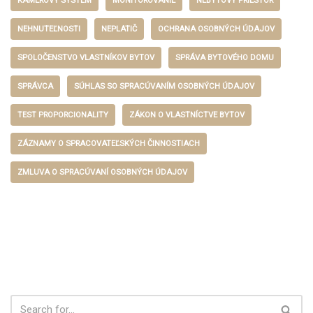
KAMEROVÝ SYSTÉM
MONITOROVANIE
NEBYTOVÝ PRIESTOR
NEHNUTEĽNOSTI
NEPLATIČ
OCHRANA OSOBNÝCH ÚDAJOV
SPOLOČENSTVO VLASTNÍKOV BYTOV
SPRÁVA BYTOVÉHO DOMU
SPRÁVCA
SÚHLAS SO SPRACÚVANÍM OSOBNÝCH ÚDAJOV
TEST PROPORCIONALITY
ZÁKON O VLASTNÍCTVE BYTOV
ZÁZNAMY O SPRACOVATEĽSKÝCH ČINNOSTIACH
ZMLUVA O SPRACÚVANÍ OSOBNÝCH ÚDAJOV