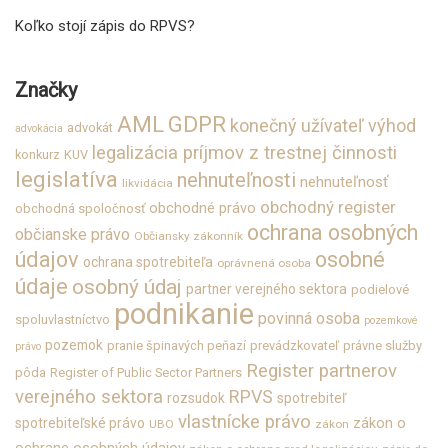
Koľko stojí zápis do RPVS?
Značky
GDPR
AML
konečný užívateľ výhod
advokát
advokácia
legalizácia príjmov z trestnej činnosti
konkurz
KUV
legislatíva
nehnuteľnosti
nehnuteľnosť
likvidácia
obchodný register
obchodné právo
obchodná spoločnosť
ochrana osobných
občianske právo
Občiansky zákonník
údajov
osobné
ochrana spotrebiteľa
oprávnená osoba
údaje
osobný údaj
partner verejného sektora
podielové
podnikanie
povinná osoba
spoluvlastníctvo
pozemkové
pozemok
pranie špinavých peňazí
prevádzkovateľ
právne služby
právo
Register partnerov
pôda
Register of Public Sector Partners
verejného sektora
RPVS
rozsudok
spotrebiteľ
vlastnícke právo
zákon o
spotrebiteľské právo
UBO
zákon