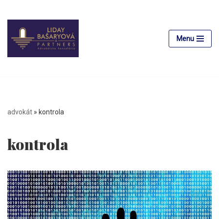
Preskočiť
na
Menu
obsah
advokát
»
kontrola
kontrola