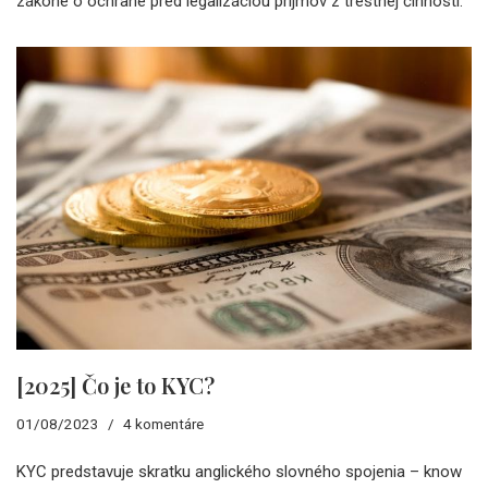
zákone o ochrane pred legalizáciou príjmov z trestnej činnosti.
[2025] Čo je to KYC?
01/08/2023
4 komentáre
KYC predstavuje skratku anglického slovného spojenia – know