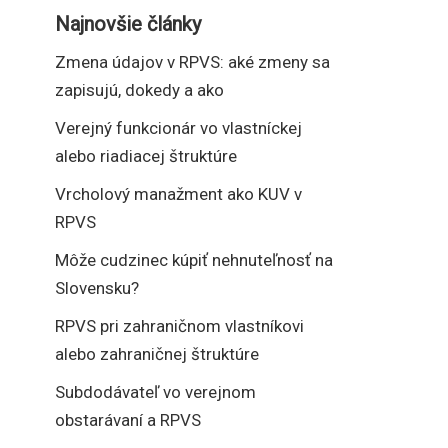
Najnovšie články
Zmena údajov v RPVS: aké zmeny sa
zapisujú, dokedy a ako
Verejný funkcionár vo vlastníckej
alebo riadiacej štruktúre
Vrcholový manažment ako KUV v
RPVS
Môže cudzinec kúpiť nehnuteľnosť na
Slovensku?
RPVS pri zahraničnom vlastníkovi
alebo zahraničnej štruktúre
Subdodávateľ vo verejnom
obstarávaní a RPVS