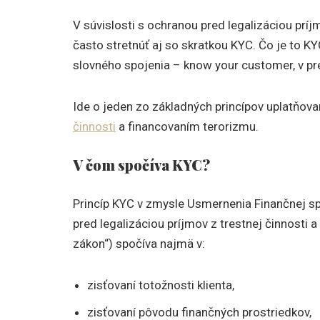
V súvislosti s ochranou pred legalizáciou prí
často stretnúť aj so skratkou KYC. Čo je to KY
slovného spojenia – know your customer, v pre
Ide o jeden zo základných princípov uplatňov
činnosti
a financovaním terorizmu.
V čom spočíva KYC?
Princíp KYC v zmysle Usmernenia Finančnej sp
pred legalizáciou príjmov z trestnej činnosti
zákon“) spočíva najmä v:
zisťovaní totožnosti klienta,
zisťovaní pôvodu finančných prostriedkov,