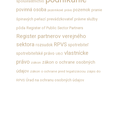
spoluvlastníctvo
povinná osoba
pozemok
pranie
pozemkové právo
špinavých peňazí
prevádzkovateľ
právne služby
pôda
Register of Public Sector Partners
Register partnerov verejného
sektora
RPVS
rozsudok
spotrebiteľ
vlastnícke
spotrebiteľské právo
UBO
právo
zákon o ochrane osobných
zákon
údajov
zákon o ochrane pred legalizáciou
zápis do
Úrad na ochranu osobných údajov
RPVS