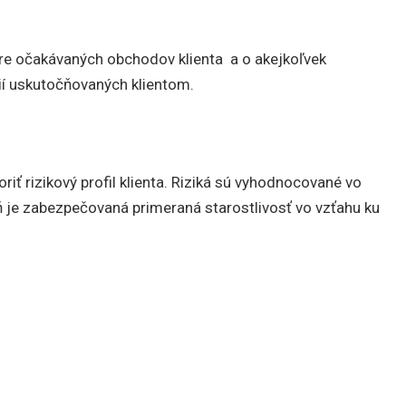
ere očakávaných obchodov klienta a o akejkoľvek
í uskutočňovaných klientom.
riť rizikový profil klienta. Riziká sú vyhodnocované vo
ň je zabezpečovaná primeraná starostlivosť vo vzťahu ku