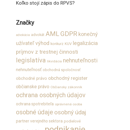
Koľko stojí zápis do RPVS?
Značky
GDPR
AML
konečný
advokát
advokácia
užívateľ výhod
legalizácia
konkurz
KUV
príjmov z trestnej činnosti
legislatíva
nehnuteľnosti
likvidácia
nehnuteľnosť
obchodná spoločnosť
obchodný register
obchodné právo
občianske právo
Občiansky zákonník
ochrana osobných údajov
ochrana spotrebiteľa
oprávnená osoba
osobné údaje
osobný údaj
partner verejného sektora
podielové
podnikanie