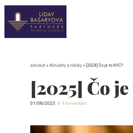
Preskočiť
na
obsah
advokát
»
Aktuality a články
»
[2024] Čo je to KYC?
[2025] Čo je
01/08/2023
4 komentáre