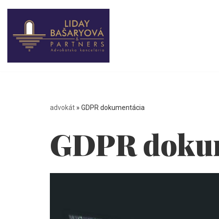
Preskočiť
na
obsah
advokát
»
GDPR dokumentácia
GDPR doku