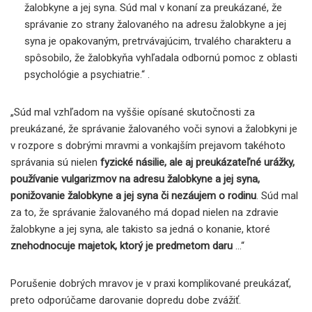
žalobkyne a jej syna. Súd mal v konaní za preukázané, že
správanie zo strany žalovaného na adresu žalobkyne a jej
syna je opakovaným, pretrvávajúcim, trvalého charakteru a
spôsobilo, že žalobkyňa vyhľadala odbornú pomoc z oblasti
psychológie a psychiatrie.“ .
„Súd mal vzhľadom na vyššie opísané skutočnosti za
preukázané, že správanie žalovaného voči synovi a žalobkyni je
v rozpore s dobrými mravmi a vonkajším prejavom takéhoto
správania sú nielen
fyzické násilie, ale aj preukázateľné urážky,
používanie vulgarizmov na adresu žalobkyne a jej syna,
ponižovanie žalobkyne a jej syna či nezáujem o rodinu
. Súd mal
za to, že správanie žalovaného má dopad nielen na zdravie
žalobkyne a jej syna, ale takisto sa jedná o konanie, ktoré
znehodnocuje majetok, ktorý je predmetom daru
…“
Porušenie dobrých mravov je v praxi komplikované preukázať,
preto odporúčame darovanie dopredu dobe zvážiť.