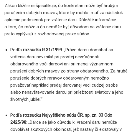
Zákon bližšie nešpecifikuje, čo konkrétne môže byť hrubým
porušením dobrých mravov, ktoré by mohlo mať za následok
splnenie podmienok pre vrátenie daru. Dôležité informácie
o tom, čo môže a čo nemôže byť dôvodom na vrátenie daru
preto vyplývajú z rozhodovacej praxe súdov.
Podľa
rozsudku R 31/1999
: „Právo darcu domáhať sa
vrátenia daru nevzniká pri prostej nevďačnosti
obdarovaného voči darcovi ani pri menej významnom
porušení dobrých mravov zo strany obdarovaného. Za hrubé
porušenie dobrých mravov obdarovaným nemožno
považovať napríklad predaj darovanej veci cudzej osobe
alebo nenavštevovanie darcu pri príležitosti sviatkov a jeho
životných jubileí.“
Podľa
rozsudku Najvyššieho súdu ČR, sp. zn. 33 Cdo
2425/98
: „Dárce se jako důvodu k vrácení daru nemůže
dovolávat skutkových okolností, jež nastaly či existovaly v