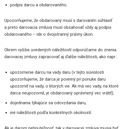
podpis darcu a obdarovaného.
Upozorňujeme, že obdarovaný musí s darovaním súhlasiť
a preto darovacia zmluva musí obsahovať vždy aj podpis
obdarovaného – ide o dvojstranný právny úkon.
Okrem vyššie uvedených náležitostí odporúčame do znenia
darovacej zmluvy zapracovať aj ďalšie náležitosti, ako napr.:
upozornenie darcu na vady daru (v tejto súvislosti
upozorňujeme, že darca je povinný pri ponuke daru
upozorniť na vady, o ktorých vie. Ak má vec vady, na ktoré
darca neupozornil, je obdarovaný oprávnený vec vrátiť),
dojednania týkajúce sa odovzdania daru,
iné náležitosti podľa konkrétnych okolností.
Ak je darom nehnuteľnosť, tak v darovacej zmluva musia byť