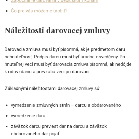
Započítanie darovania v dedičskom konaní
Čo pre vás môžeme urobiť?
Náležitosti darovacej zmluvy
Darovacia zmluva musí byť písomná, ak je predmetom daru
nehnuteľnosť. Podpis darcu musí byť úradne osvedčený. Pri
hnuteľnej veci musí byť darovacia zmluva písomná, ak nedôjde
k odovzdaniu a prevzatiu veci pri darovaní.
Základnými náležitosťami darovacej zmluvy sú:
vymedzenie zmluvných strán – darcu a obdarovaného
vymedzenie daru
záväzok darcu previesť dar na darcu a záväzok
obdarovaného dar prijať