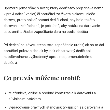
Upozorňujeme však, v notár, ktorý dedičstvo prejednáva nemá
v praxi odkiaľ vedieť, či poručiteľ za života niekomu niečo
daroval, preto pokiaľ ostatní dediči chcú, aby bolo takéto
darovanie zohľadnené, je potrebné, aby notára na darovanie
upozornili a žiadali započítanie daru na podiel dediča.
Pri dedení zo závetu treba toto započítanie urobiť, ak na to dal
poručiteľ príkaz alebo ak by inak obdarovaný dedič bol
neodôvodnene zvýhodnený oproti neopomenuteľnému
dedičovi.
Čo pre vás môžeme urobiť:
telefonické, online a osobné konzultácie k darovaniu a
súvisiacim otázkam
vypracovanie právnych stanovísk týkajúcich sa darovania a