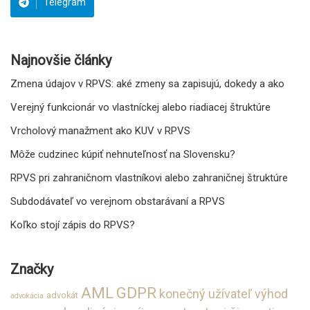
Telegram
Najnovšie články
Zmena údajov v RPVS: aké zmeny sa zapisujú, dokedy a ako
Verejný funkcionár vo vlastníckej alebo riadiacej štruktúre
Vrcholový manažment ako KUV v RPVS
Môže cudzinec kúpiť nehnuteľnosť na Slovensku?
RPVS pri zahraničnom vlastníkovi alebo zahraničnej štruktúre
Subdodávateľ vo verejnom obstarávaní a RPVS
Koľko stojí zápis do RPVS?
Značky
GDPR
AML
konečný užívateľ výhod
advokát
advokácia