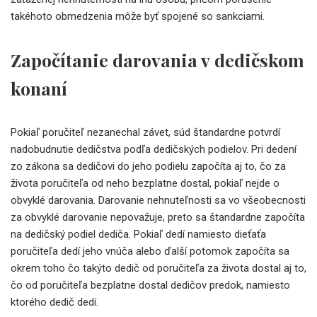
takéhoto obmedzenia môže byť spojené so sankciami.
Započítanie darovania v dedičskom
konaní
Pokiaľ poručiteľ nezanechal závet, súd štandardne potvrdí
nadobudnutie dedičstva podľa dedičských podielov. Pri dedení
zo zákona sa dedičovi do jeho podielu započíta aj to, čo za
života poručiteľa od neho bezplatne dostal, pokiaľ nejde o
obvyklé darovania. Darovanie nehnuteľnosti sa vo všeobecnosti
za obvyklé darovanie nepovažuje, preto sa štandardne započíta
na dedičský podiel dediča. Pokiaľ dedí namiesto dieťaťa
poručiteľa dedí jeho vnúča alebo ďalší potomok započíta sa
okrem toho čo takýto dedič od poručiteľa za života dostal aj to,
čo od poručiteľa bezplatne dostal dedičov predok, namiesto
ktorého dedič dedí.