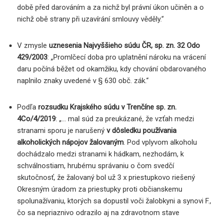
době před darováním a za nichž byl právní úkon učiněn a o
nichž obě strany při uzavírání smlouvy věděly.“
V zmysle
uznesenia Najvyššieho súdu ČR, sp. zn. 32 Odo
429/2003
: „Promlčecí doba pro uplatnění nároku na vrácení
daru počíná běžet od okamžiku, kdy chování obdarovaného
naplnilo znaky uvedené v § 630 obč. zák.“
Podľa
rozsudku Krajského súdu v Trenčíne sp. zn.
4Co/4/2019
: „… mal súd za preukázané, že vzťah medzi
stranami sporu je narušený
v dôsledku používania
alkoholických nápojov žalovaným
. Pod vplyvom alkoholu
dochádzalo medzi stranami k hádkam, nezhodám, k
schválnostiam, hrubému správaniu o čom svedčí
skutočnosť, že žalovaný bol už 3 x priestupkovo riešený
Okresným úradom za priestupky proti občianskemu
spolunažívaniu, ktorých sa dopustil voči žalobkyni a synovi F.,
čo sa nepriaznivo odrazilo aj na zdravotnom stave