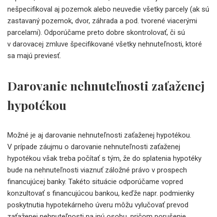
nešpecifikoval aj pozemok alebo neuvedie všetky parcely (ak sú
zastavaný pozemok, dvor, záhrada a pod. tvorené viacerými
parcelami). Odporúčame preto dobre skontrolovať, či sú
v darovacej zmluve špecifikované všetky nehnuteľnosti, ktoré
sa majú previesť.
Darovanie nehnuteľnosti zaťaženej
hypotékou
Možné je aj darovanie nehnuteľnosti zaťaženej hypotékou.
V prípade záujmu o darovanie nehnuteľnosti zaťaženej
hypotékou však treba počítať s tým, že do splatenia hypotéky
bude na nehnuteľnosti viaznuť záložné právo v prospech
financujúcej banky. Takéto situácie odporúčame vopred
konzultovať s financujúcou bankou, keďže napr. podmienky
poskytnutia hypotekárneho úveru môžu vylučovať prevod
zaťaženej nehnuteľnosti na inú osobu, pričom porušenie