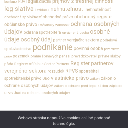
legalizácia príjmov z trestnej činnosti
konkurz
KUV
legislatíva
nehnuteľnosti
nehnuteľnosť
likvidácia
obchodný register
obchodné právo
obchodná spoločnosť
ochrana osobných
občianske právo
Občiansky zákonník
údajov
osobné
ochrana spotrebiteľa
oprávnená osoba
údaje
osobný údaj
partner verejného sektora
podielové
podnikanie
povinná osoba
spoluvlastníctvo
pozemkové
pozemok
pranie špinavých peňazí
prevádzkovateľ
právne služby
právo
Register partnerov
pôda
Register of Public Sector Partners
verejného sektora
RPVS
rozsudok
spotrebiteľ
vlastnícke právo
zákon o
spotrebiteľské právo
UBO
zákon
ochrane osobných údajov
zákon o ochrane pred legalizáciou
zápis do
Úrad na ochranu osobných údajov
RPVS
Webová stránka nepoužíva cookies ani iné podobné
technológie.
O KANCELÁRII
KARIÉRA
KONTAKT