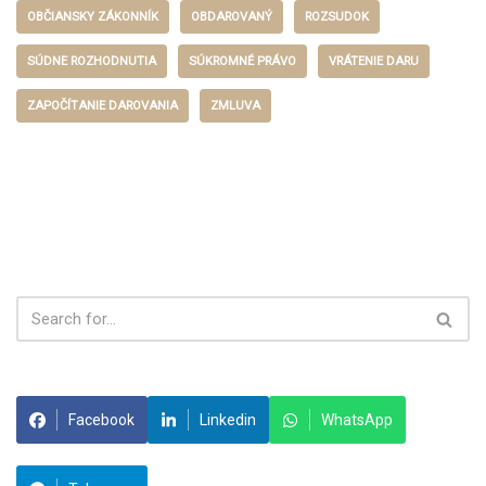
OBČIANSKY ZÁKONNÍK
OBDAROVANÝ
ROZSUDOK
SÚDNE ROZHODNUTIA
SÚKROMNÉ PRÁVO
VRÁTENIE DARU
ZAPOČÍTANIE DAROVANIA
ZMLUVA
Facebook
Linkedin
WhatsApp