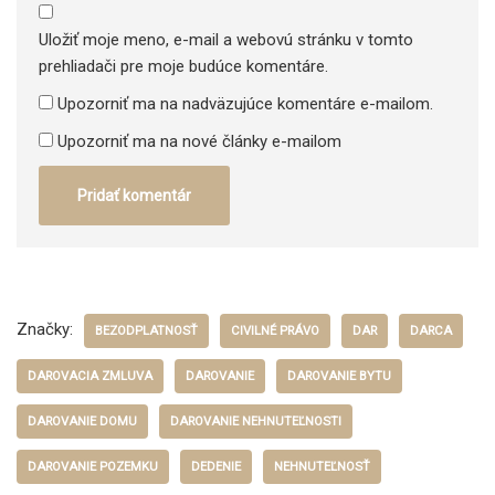
Uložiť moje meno, e-mail a webovú stránku v tomto
prehliadači pre moje budúce komentáre.
Upozorniť ma na nadväzujúce komentáre e-mailom.
Upozorniť ma na nové články e-mailom
Značky:
BEZODPLATNOSŤ
CIVILNÉ PRÁVO
DAR
DARCA
DAROVACIA ZMLUVA
DAROVANIE
DAROVANIE BYTU
DAROVANIE DOMU
DAROVANIE NEHNUTEĽNOSTI
DAROVANIE POZEMKU
DEDENIE
NEHNUTEĽNOSŤ