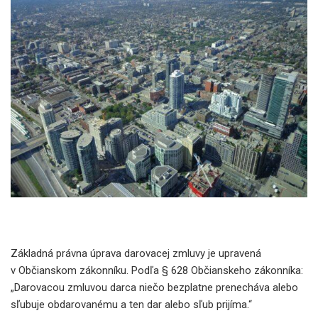
Základná právna úprava darovacej zmluvy je upravená
v Občianskom zákonníku. Podľa § 628 Občianskeho zákonníka:
„Darovacou zmluvou darca niečo bezplatne prenecháva alebo
sľubuje obdarovanému a ten dar alebo sľub prijíma.“