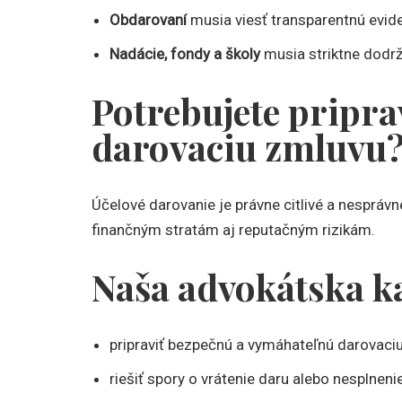
Obdarovaní
musia viesť transparentnú evide
Nadácie, fondy a školy
musia striktne dodrž
Potrebujete pripra
darovaciu zmluvu
Účelové darovanie je právne citlivé a nesprá
finančným stratám aj reputačným rizikám.
Naša advokátska k
pripraviť bezpečnú a vymáhateľnú darovaci
riešiť spory o vrátenie daru alebo nesplneni