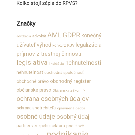
Koľko stojí zápis do RPVS?
Značky
GDPR
AML
konečný
advokát
advokácia
užívateľ výhod
legalizácia
konkurz
KUV
príjmov z trestnej činnosti
legislatíva
nehnuteľnosti
likvidácia
nehnuteľnosť
obchodná spoločnosť
obchodný register
obchodné právo
občianske právo
Občiansky zákonník
ochrana osobných údajov
ochrana spotrebiteľa
oprávnená osoba
osobné údaje
osobný údaj
partner verejného sektora
podielové
podnikanie