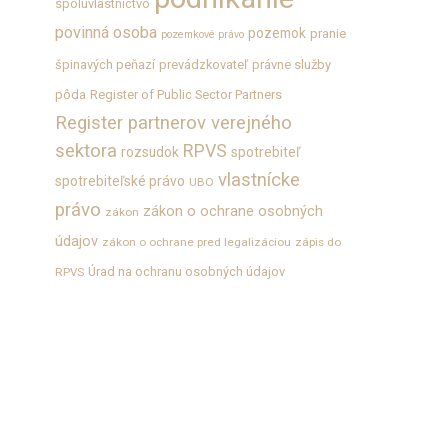
spoluvlastníctvo
povinná osoba
pozemok
pranie
pozemkové právo
špinavých peňazí
prevádzkovateľ
právne služby
pôda
Register of Public Sector Partners
Register partnerov verejného
sektora
RPVS
rozsudok
spotrebiteľ
vlastnícke
spotrebiteľské právo
UBO
právo
zákon o ochrane osobných
zákon
údajov
zákon o ochrane pred legalizáciou
zápis do
Úrad na ochranu osobných údajov
RPVS