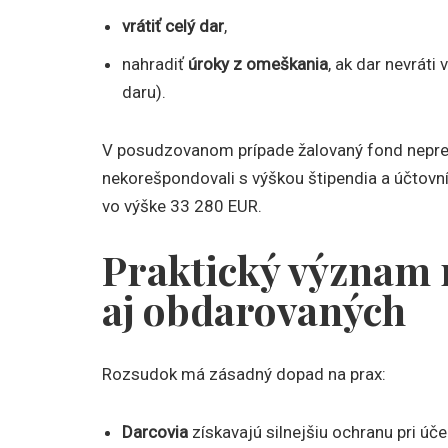
vrátiť celý dar
,
nahradiť
úroky z omeškania
, ak dar nevrát
daru).
V posudzovanom prípade žalovaný fond nepreuk
nekorešpondovali s výškou štipendia a účtovníc
vo výške 33 280 EUR.
Praktický význam 
aj obdarovaných
Rozsudok má zásadný dopad na prax:
Darcovia
získavajú silnejšiu ochranu pri úč