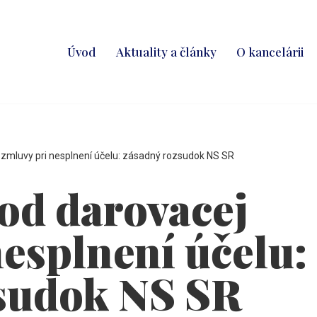
Úvod
Aktuality a články
O kancelárii
zmluvy pri nesplnení účelu: zásadný rozsudok NS SR
od darovacej
nesplnení účelu:
sudok NS SR