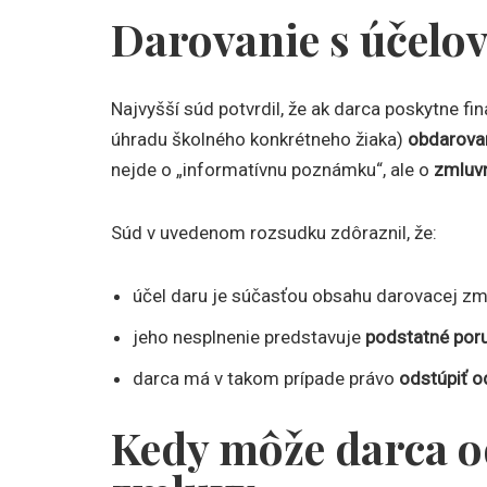
Darovanie s účelo
Najvyšší súd potvrdil, že ak darca poskytne f
úhradu školného konkrétneho žiaka)
obdarovan
nejde o „informatívnu poznámku“, ale o
zmluv
Súd v uvedenom rozsudku zdôraznil, že:
účel daru je súčasťou obsahu darovacej zm
jeho nesplnenie predstavuje
podstatné por
darca má v takom prípade právo
odstúpiť o
Kedy môže darca o