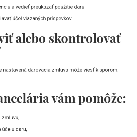
nciu a vedieť preukázať použitie daru.
iavať účel viazaných príspevkov.
viť alebo skontrolovať
?
vne nastavená darovacia zmluva môže viesť k sporom,
ancelária vám pomôže:
u zmluvu,
e účelu daru,