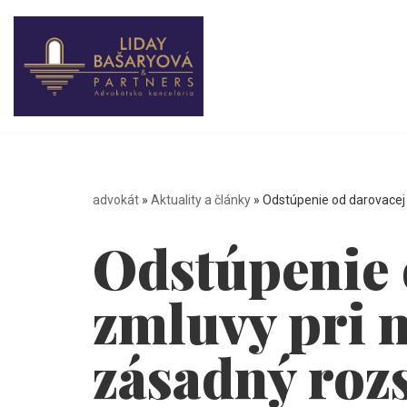
Preskočiť
na
obsah
advokát
»
Aktuality a články
»
Odstúpenie od darovacej 
Odstúpenie 
zmluvy pri 
zásadný roz