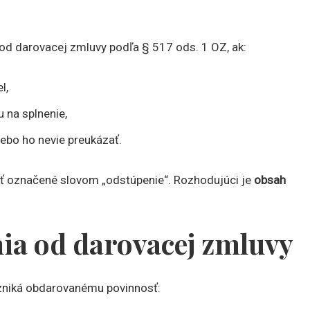
od darovacej zmluvy podľa § 517 ods. 1 OZ, ak:
l,
 na splnenie,
lebo ho nevie preukázať.
yť označené slovom „odstúpenie“. Rozhodujúci je
obsah
ia od darovacej zmluvy
zniká obdarovanému povinnosť: