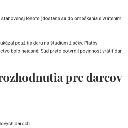
i v stanovenej lehote (dostane sa do omeškania s vrátením
ázal použitie daru na štúdium žiačky. Platby
tvo bolo nejasné. Súd preto potvrdil povinnosť vrátiť dar
rozhodnutia pre darcov
elových daroch.