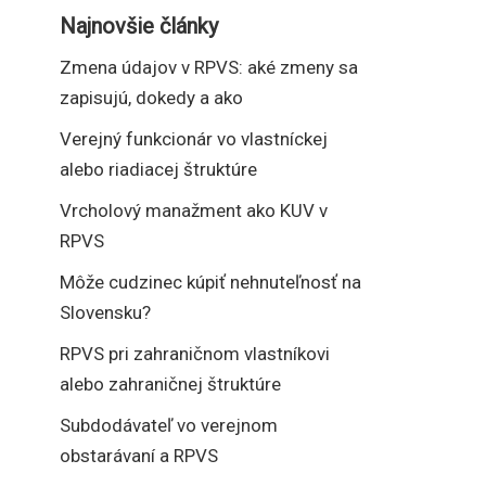
Najnovšie články
Zmena údajov v RPVS: aké zmeny sa
zapisujú, dokedy a ako
Verejný funkcionár vo vlastníckej
alebo riadiacej štruktúre
Vrcholový manažment ako KUV v
RPVS
Môže cudzinec kúpiť nehnuteľnosť na
Slovensku?
RPVS pri zahraničnom vlastníkovi
alebo zahraničnej štruktúre
Subdodávateľ vo verejnom
obstarávaní a RPVS