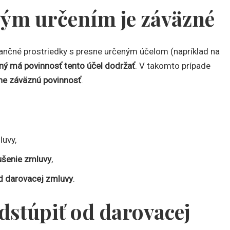
vým určením je záväzné
inančné prostriedky s presne určeným účelom (napríklad na
ý má povinnosť tento účel dodržať
. V takomto prípade
ne záväznú povinnosť
.
luvy,
ušenie zmluvy
,
d darovacej zmluvy
.
dstúpiť od darovacej