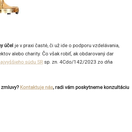
y účel
je v praxi časté, či už ide o podporu vzdelávania,
ktov alebo charity. Čo však robiť, ak obdarovaný dar
ajvyššieho súdu SR
sp. zn. 4Cdo/142/2023 zo dňa
j zmluvy?
Kontaktuje nás
, radi vám poskytneme konzultáciu