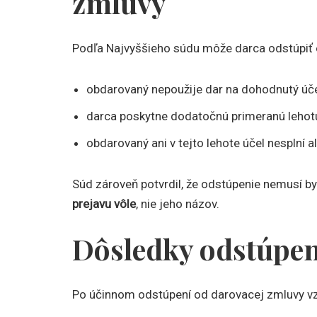
zmluvy
Podľa Najvyššieho súdu môže darca odstúpiť 
obdarovaný nepoužije dar na dohodnutý úče
darca poskytne dodatočnú primeranú lehotu
obdarovaný ani v tejto lehote účel nesplní a
Súd zároveň potvrdil, že odstúpenie nemusí b
prejavu vôle
, nie jeho názov.
Dôsledky odstúpen
Po účinnom odstúpení od darovacej zmluvy v