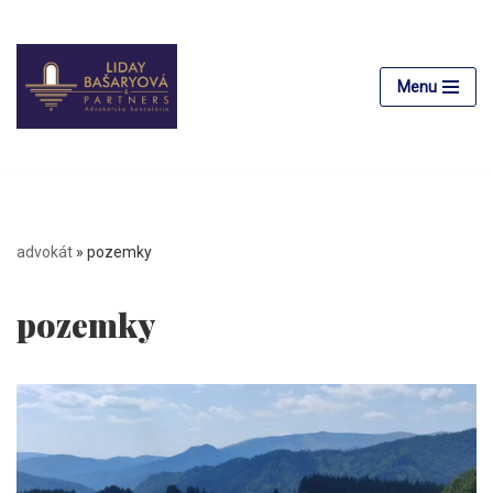
Preskočiť
na
Menu
obsah
advokát
»
pozemky
pozemky