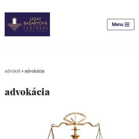
Preskočiť
na
Menu
obsah
advokát
»
advokácia
advokácia