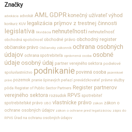
Značky
GDPR
AML
konečný užívateľ výhod
advokát
advokácia
legalizácia príjmov z trestnej činnosti
konkurz
KUV
legislatíva
nehnuteľnosti
nehnuteľnosť
likvidácia
obchodný register
obchodné právo
obchodná spoločnosť
ochrana osobných
občianske právo
Občiansky zákonník
údajov
osobné
ochrana spotrebiteľa
oprávnená osoba
údaje
osobný údaj
partner verejného sektora
podielové
podnikanie
povinná osoba
spoluvlastníctvo
pozemkové
pozemok
pranie špinavých peňazí
prevádzkovateľ
právne služby
právo
Register partnerov
pôda
Register of Public Sector Partners
verejného sektora
RPVS
rozsudok
spotrebiteľ
vlastnícke právo
zákon o
spotrebiteľské právo
UBO
zákon
ochrane osobných údajov
zákon o ochrane pred legalizáciou
zápis do
Úrad na ochranu osobných údajov
RPVS