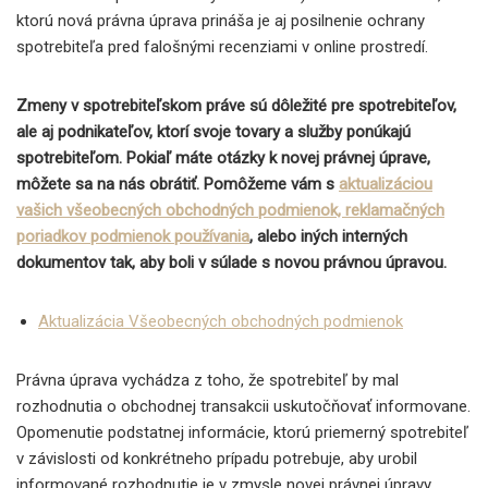
ktorú nová právna úprava prináša je aj posilnenie ochrany
spotrebiteľa pred falošnými recenziami v online prostredí.
Zmeny v spotrebiteľskom práve sú dôležité pre spotrebiteľov,
ale aj podnikateľov, ktorí svoje tovary a služby ponúkajú
spotrebiteľom. Pokiaľ máte otázky k novej právnej úprave,
môžete sa na nás obrátiť. Pomôžeme vám s
aktualizáciou
vašich všeobecných obchodných podmienok, reklamačných
poriadkov podmienok používania
, alebo iných interných
dokumentov tak, aby boli v súlade s novou právnou úpravou.
Aktualizácia Všeobecných obchodných podmienok
Právna úprava vychádza z toho, že spotrebiteľ by mal
rozhodnutia o obchodnej transakcii uskutočňovať informovane.
Opomenutie podstatnej informácie, ktorú priemerný spotrebiteľ
v závislosti od konkrétneho prípadu potrebuje, aby urobil
informované rozhodnutie je v zmysle novej právnej úpravy