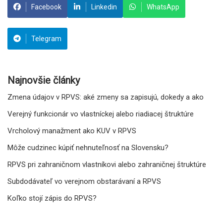
Facebook
Linkedin
WhatsApp
Telegram
Najnovšie články
Zmena údajov v RPVS: aké zmeny sa zapisujú, dokedy a ako
Verejný funkcionár vo vlastníckej alebo riadiacej štruktúre
Vrcholový manažment ako KUV v RPVS
Môže cudzinec kúpiť nehnuteľnosť na Slovensku?
RPVS pri zahraničnom vlastníkovi alebo zahraničnej štruktúre
Subdodávateľ vo verejnom obstarávaní a RPVS
Koľko stojí zápis do RPVS?