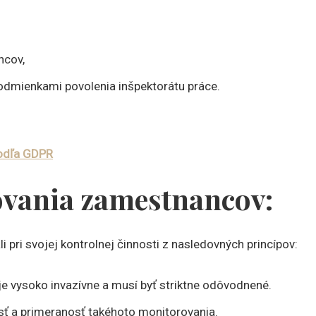
ncov,
podmienkami povolenia inšpektorátu práce.
odľa GDPR
ovania zamestnancov:
i pri svojej kontrolnej činnosti z nasledovných princípov:
e vysoko invazívne a musí byť striktne odôvodnené.
ť a primeranosť takéhoto monitorovania.