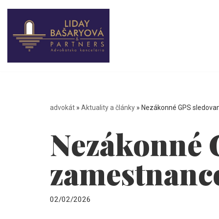
Preskočiť
na
obsah
advokát
»
Aktuality a články
»
Nezákonné GPS sledova
Nezákonné 
zamestnanc
02/02/2026