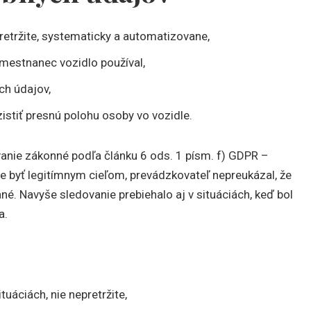
tržite, systematicky a automatizovane,
mestnanec vozidlo používal,
ch údajov,
tiť presnú polohu osoby vo vozidle.
vanie zákonné podľa článku 6 ods. 1 písm. f) GDPR –
 byť legitímnym cieľom, prevádzkovateľ nepreukázal, že
né. Navyše sledovanie prebiehalo aj v situáciách, keď bol
a.
tuáciách, nie nepretržite,