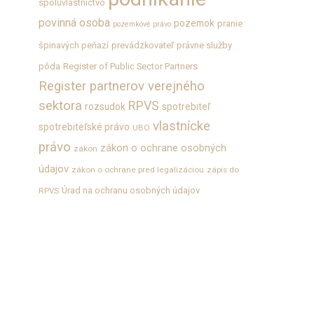
spoluvlastníctvo
povinná osoba
pozemok
pranie
pozemkové právo
špinavých peňazí
prevádzkovateľ
právne služby
pôda
Register of Public Sector Partners
Register partnerov verejného
sektora
RPVS
rozsudok
spotrebiteľ
vlastnícke
spotrebiteľské právo
UBO
právo
zákon o ochrane osobných
zákon
údajov
zákon o ochrane pred legalizáciou
zápis do
Úrad na ochranu osobných údajov
RPVS