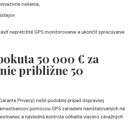
nvazívne riešenia,
údajov.
aviť nepretržité GPS monitorovanie a ukončiť spracúvanie
pokuta 50 000 € za
ie približne 50
arante Privacy) riešil podobný prípad dopravnej
0 zamestnancov pomocou GPS zariadení nainštalovaných na
estnanec a následná kontrola odhalila viacero závažných