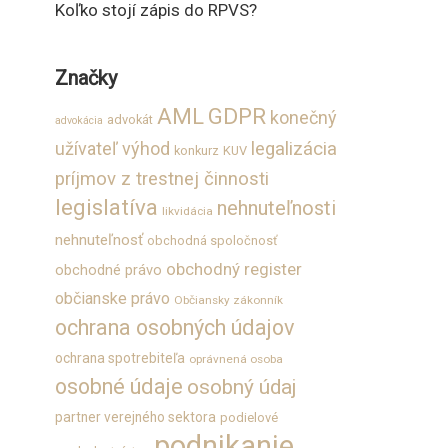
Koľko stojí zápis do RPVS?
Značky
GDPR
AML
konečný
advokát
advokácia
užívateľ výhod
legalizácia
konkurz
KUV
príjmov z trestnej činnosti
legislatíva
nehnuteľnosti
likvidácia
nehnuteľnosť
obchodná spoločnosť
obchodný register
obchodné právo
občianske právo
Občiansky zákonník
ochrana osobných údajov
ochrana spotrebiteľa
oprávnená osoba
osobné údaje
osobný údaj
partner verejného sektora
podielové
podnikanie