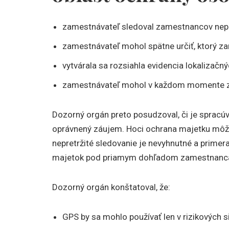
zamestnávateľ sledoval zamestnancov nepre
zamestnávateľ mohol spätne určiť, ktorý za
vytvárala sa rozsiahla evidencia lokalizačný
zamestnávateľ mohol v každom momente zis
Dozorný orgán preto posudzoval, či je spracú
oprávnený záujem. Hoci ochrana majetku môže
nepretržité sledovanie je nevyhnutné a primera
majetok pod priamym dohľadom zamestnanc
Dozorný orgán konštatoval, že:
GPS by sa mohlo používať len v rizikových si