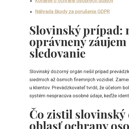
Konanie o ochrane osobných údajov
Náhrada škody za porušenie GDPR
Slovinský prípad:
oprávnený záujem
sledovanie
Slovinský dozorný orgán riešil prípad prevádz
siedmich až ôsmich firemných vozidiel. Zamestn
u klientov. Prevádzkovateľ tvrdil, že účelom b
systém nespracúva osobné údaje, keďže ident
Čo zistil slovinsk
oblasť ochrany os