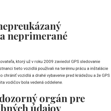
 nepreukázaný
 a neprimerané
kovateľa, ktorý už v roku 2009 zaviedol GPS sledovanie
anci tieto vozidlá používali na terénnu prácu a inštalácie
olo chrániť vozidlá a drahé vybavenie pred krádežou a že GPS
ita vodičov bola vedená oddelene.
ý dozorný orgán pre
obných údajov