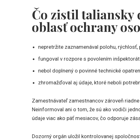
Čo zistil taliansk
oblasť ochrany os
nepretržite zaznamenával polohu, rýchlosť, 
fungoval v rozpore s povolením inšpektorát
nebol doplnený o povinné technické opatren
zhromažďoval aj údaje, ktoré neboli potrebn
Zamestnávateľ zamestnancov zároveň riadne 
Neinformoval ani o tom, že sú ako vodiči jedn
údaje viac ako päť mesiacov, čo odporuje zá
Dozorný orgán uložil kontrolovanej spoločnost