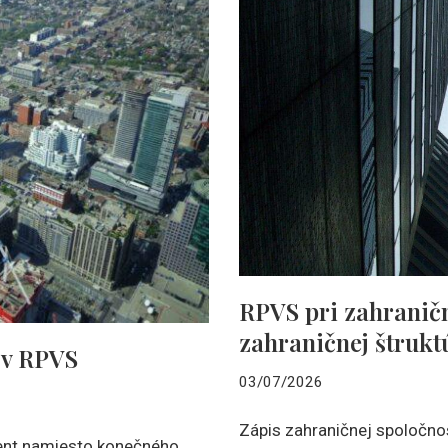
RPVS pri zahraničn
zahraničnej štrukt
 v RPVS
03/07/2026
Zápis zahraničnej spoločnos
ent namiesto konečného