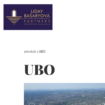
Preskočiť
na
obsah
advokát
»
UBO
UBO