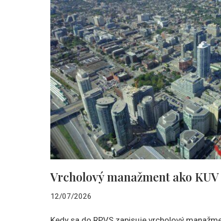
Vrcholový manažment ako KUV
12/07/2026
Kedy sa do RPVS zapisuje vrcholový manažm