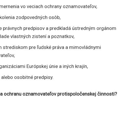
mernenia vo veciach ochrany oznamovateľov,
školenia zodpovedných osôb,
be právnych predpisov a predkladá ústredným orgánom
lade vlastných zistení a poznatkov,
m strediskom pre ľudské práva a mimovládnymi
ateľov,
anizáciami Európskej únie a iných krajín,
n alebo osobitné predpisy.
a ochranu oznamovateľov protispoločenskej činnosti?