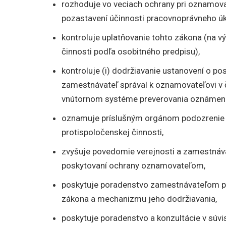
rozhoduje vo veciach ochrany pri oznamovan
pozastavení účinnosti pracovnoprávneho ú
kontroluje uplatňovanie tohto zákona (na vý
činnosti podľa osobitného predpisu),
kontroluje (i) dodržiavanie ustanovení o po
zamestnávateľ správal k oznamovateľovi v č
vnútornom systéme preverovania oznámení
oznamuje príslušným orgánom podozrenie 
protispoločenskej činnosti,
zvyšuje povedomie verejnosti a zamestnáva
poskytovaní ochrany oznamovateľom,
poskytuje poradenstvo zamestnávateľom pr
zákona a mechanizmu jeho dodržiavania,
poskytuje poradenstvo a konzultácie v súvi