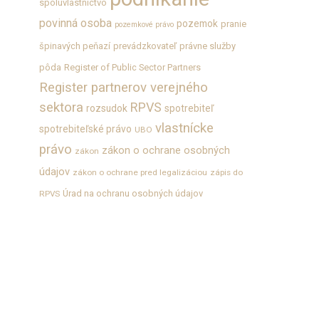
spoluvlastníctvo
povinná osoba
pozemok
pranie
pozemkové právo
špinavých peňazí
prevádzkovateľ
právne služby
pôda
Register of Public Sector Partners
Register partnerov verejného
sektora
RPVS
rozsudok
spotrebiteľ
vlastnícke
spotrebiteľské právo
UBO
právo
zákon o ochrane osobných
zákon
údajov
zákon o ochrane pred legalizáciou
zápis do
Úrad na ochranu osobných údajov
RPVS