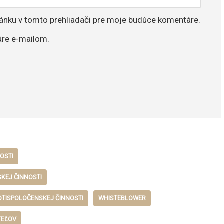
ránku v tomto prehliadači pre moje budúce komentáre.
re e-mailom.
m
OSTI
KEJ ČINNOSTI
TISPOLOČENSKEJ ČINNOSTI
WHISTEBLOWER
TEĽOV