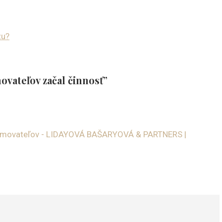
zu?
vateľov začal činnosť”
namovateľov - LIDAYOVÁ BAŠARYOVÁ & PARTNERS |