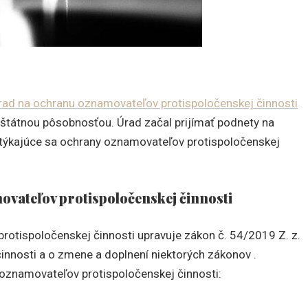
rad na ochranu oznamovateľov protispoločenskej činnosti
oštátnou pôsobnosťou. Úrad začal prijímať podnety na
o týkajúce sa ochrany oznamovateľov protispoločenskej
vateľov protispoločenskej činnosti
otispoločenskej činnosti upravuje zákon č. 54/2019 Z. z.
nnosti a o zmene a doplnení niektorých zákonov .
oznamovateľov protispoločenskej činnosti: