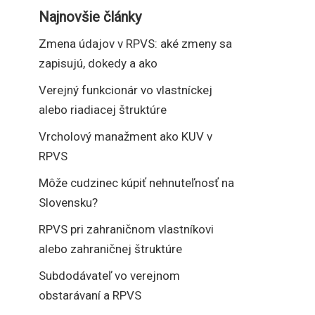
Najnovšie články
Zmena údajov v RPVS: aké zmeny sa
zapisujú, dokedy a ako
Verejný funkcionár vo vlastníckej
alebo riadiacej štruktúre
Vrcholový manažment ako KUV v
RPVS
Môže cudzinec kúpiť nehnuteľnosť na
Slovensku?
RPVS pri zahraničnom vlastníkovi
alebo zahraničnej štruktúre
Subdodávateľ vo verejnom
obstarávaní a RPVS