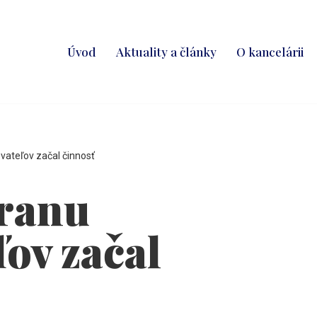
Úvod
Aktuality a články
O kancelárii
ateľov začal činnosť
hranu
ov začal