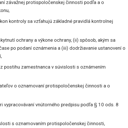
í závažnej protispoločenskej činnosti podľa a o
konu,
kon kontroly sa vzťahujú základné pravidlá kontrolnej
skytnutí ochrany a výkone ochrany, (ii) spôsob, akým sa
ase po podaní oznámenia a (iii) dodržiavanie ustanovení o
,
z postihu zamestnanca v súvislosti s oznámením
teľov o oznamovaní protispoločenskej činnosti a o
i vypracovávaní vnútorného predpisu podľa § 10 ods. 8
slosti s oznamovaním protispoločenskej činnosti,