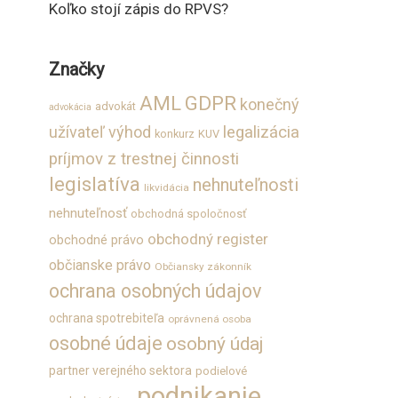
Koľko stojí zápis do RPVS?
Značky
GDPR
AML
konečný
advokát
advokácia
užívateľ výhod
legalizácia
konkurz
KUV
príjmov z trestnej činnosti
legislatíva
nehnuteľnosti
likvidácia
nehnuteľnosť
obchodná spoločnosť
obchodný register
obchodné právo
občianske právo
Občiansky zákonník
ochrana osobných údajov
ochrana spotrebiteľa
oprávnená osoba
osobné údaje
osobný údaj
partner verejného sektora
podielové
podnikanie