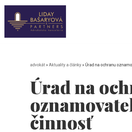
Preskočiť
na
obsah
advokát
»
Aktuality a články
»
Úrad na ochranu oznamov
Úrad na oc
oznamovateľ
činnosť