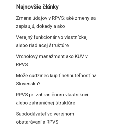
Najnovšie články
Zmena údajov v RPVS: aké zmeny sa
zapisujú, dokedy a ako
Verejný funkcionár vo vlastníckej
alebo riadiacej štruktúre
Vrcholový manažment ako KUV v
RPVS
Môže cudzinec kúpiť nehnuteľnosť na
Slovensku?
RPVS pri zahraničnom vlastníkovi
alebo zahraničnej štruktúre
Subdodávateľ vo verejnom
obstarávaní a RPVS