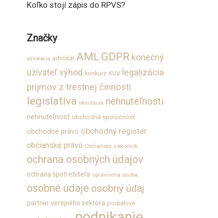
Koľko stojí zápis do RPVS?
Značky
GDPR
AML
konečný
advokát
advokácia
užívateľ výhod
legalizácia
konkurz
KUV
príjmov z trestnej činnosti
legislatíva
nehnuteľnosti
likvidácia
nehnuteľnosť
obchodná spoločnosť
obchodný register
obchodné právo
občianske právo
Občiansky zákonník
ochrana osobných údajov
ochrana spotrebiteľa
oprávnená osoba
osobné údaje
osobný údaj
partner verejného sektora
podielové
podnikanie