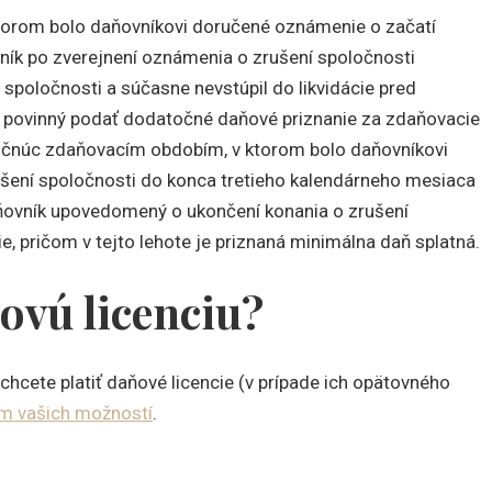
orom bolo daňovníkovi doručené oznámenie o začatí
vník po zverejnení oznámenia o zrušení spoločnosti
poločnosti a súčasne nevstúpil do likvidácie pred
e povinný podať dodatočné daňové priznanie za zdaňovacie
 počnúc zdaňovacím obdobím, v ktorom bolo daňovníkovi
šení spoločnosti do konca tretieho kalendárneho mesiaca
ňovník upovedomený o ukončení konania o zrušení
e, pričom v tejto lehote je priznaná minimálna daň splatná.
ňovú licenciu?
chcete platiť daňové licencie (v prípade ich opätovného
om vašich možností
.