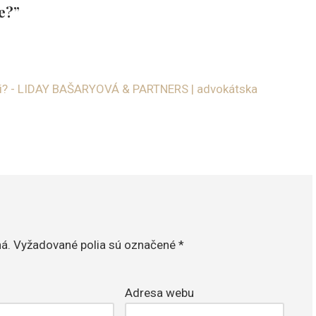
e?”
sti? - LIDAY BAŠARYOVÁ & PARTNERS | advokátska
á.
Vyžadované polia sú označené
*
Adresa webu