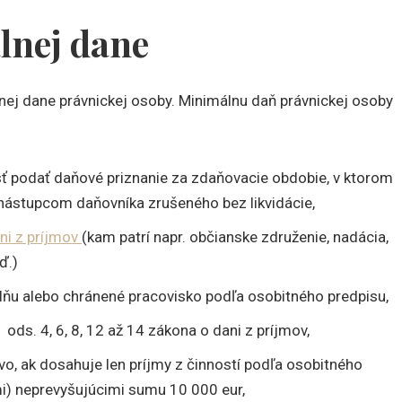
lnej dane
nej dane právnickej osoby. Minimálnu daň právnickej osoby
sť podať daňové priznanie za zdaňovacie obdobie, v ktorom
 nástupcom daňovníka zrušeného bez likvidácie,
ni z príjmov
(kam patrí napr. občianske združenie, nadácia,
ď.)
elňu alebo chránené pracovisko podľa osobitného predpisu,
ds. 4, 6, 8, 12 až 14 zákona o dani z príjmov,
o, ak dosahuje len príjmy z činností podľa osobitného
i) neprevyšujúcimi sumu 10 000 eur,