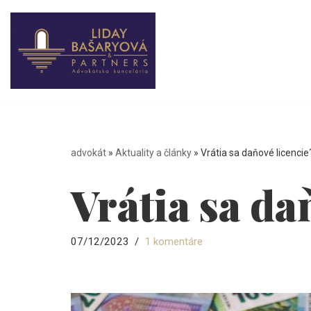
Preskočiť
na
obsah
advokát
»
Aktuality a články
»
Vrátia sa daňové licencie
Vrátia sa da
07/12/2023
1 komentáre