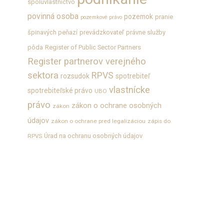
spoluvlastníctvo
povinná osoba
pozemok
pranie
pozemkové právo
špinavých peňazí
prevádzkovateľ
právne služby
pôda
Register of Public Sector Partners
Register partnerov verejného
sektora
RPVS
rozsudok
spotrebiteľ
vlastnícke
spotrebiteľské právo
UBO
právo
zákon o ochrane osobných
zákon
údajov
zákon o ochrane pred legalizáciou
zápis do
Úrad na ochranu osobných údajov
RPVS