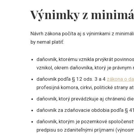
Výnimky z minimá
Návrh zákona počíta aj s výnimkami z minimál
by nemal platiť:
daňovník, ktorému vznikla prvýkrát povinno
vznikol, okrem daňovníka, ktorý je právnym
daňovník podľa § 12 ods. 3 a 4
zákona o da
profesijná komora, cirkvi, politické strany at
daňovník, ktorý prevádzkuje aj chránenú di
daňovník za zdaňovacie obdobia podľa § 41 o
daňovník, ktorým je pozemkové spoločenstv
predpisu so zdaniteľnými príjmami (výnosm