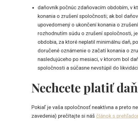
daňovník počnúc zdaňovacím obdobím, v kt
konania o zrušení spoločnosti; ak bol daňo
upovedomený o ukončení konania o zrušení s
rozhodnutím súdu o zrušení spoločnosti, j
obdobia, za ktoré neplatil minimálnu daň,
doručené oznámenie o začatí konania o zru
nasledujúceho po mesiaci, v ktorom bol da
spoločnosti a súčasne nevstúpil do likvidáci
Nechcete platiť da
Pokiaľ je vaša spoločnosť neaktívna a preto ne
zavedenia) prečítajte si náš
článok s prehľad