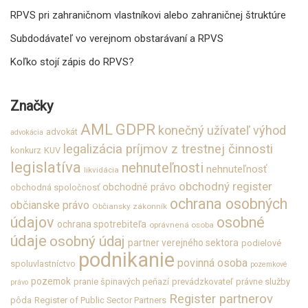
RPVS pri zahraničnom vlastníkovi alebo zahraničnej štruktúre
Subdodávateľ vo verejnom obstarávaní a RPVS
Koľko stojí zápis do RPVS?
Značky
GDPR
AML
konečný užívateľ výhod
advokát
advokácia
legalizácia príjmov z trestnej činnosti
konkurz
KUV
legislatíva
nehnuteľnosti
nehnuteľnosť
likvidácia
obchodný register
obchodné právo
obchodná spoločnosť
ochrana osobných
občianske právo
Občiansky zákonník
údajov
osobné
ochrana spotrebiteľa
oprávnená osoba
údaje
osobný údaj
partner verejného sektora
podielové
podnikanie
povinná osoba
spoluvlastníctvo
pozemkové
pozemok
pranie špinavých peňazí
prevádzkovateľ
právne služby
právo
Register partnerov
pôda
Register of Public Sector Partners