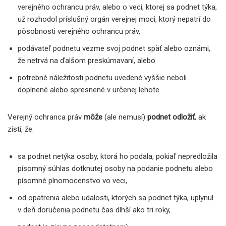
verejného ochrancu práv, alebo o veci, ktorej sa podnet týka,
už rozhodol príslušný orgán verejnej moci, ktorý nepatrí do
pôsobnosti verejného ochrancu práv,
podávateľ podnetu vezme svoj podnet späť alebo oznámi,
že netrvá na ďalšom preskúmavaní, alebo
potrebné náležitosti podnetu uvedené vyššie neboli
doplnené alebo spresnené v určenej lehote.
Verejný ochranca práv
môže
(ale nemusí)
podnet odložiť
, ak
zistí, že:
sa podnet netýka osoby, ktorá ho podala, pokiaľ nepredložila
písomný súhlas dotknutej osoby na podanie podnetu alebo
písomné plnomocenstvo vo veci,
od opatrenia alebo udalosti, ktorých sa podnet týka, uplynul
v deň doručenia podnetu čas dlhší ako tri roky,