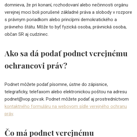
domnieva, že pri konaní, rozhodovaní alebo nečinnosti orgánu
verejnej moci boli porušené základné práva a slobody v rozpore
s právnym poriadkom alebo princípmi demokratického a
právneho štátu. Môže to byť fyzická osoba, právnická osoba,
občan SR aj cudzinec.
Ako sa dá podať podnet verejnému
ochrancovi práv?
Podnet môžete podať písomne, ústne do zápisnice,
telegraficky, telefaxom alebo elektronickou poštou na adresu
podnet@vop.gov.sk. Podnet môžete podať aj prostredníctvom
kontaktného formuláru na webovom sídle verejného ochranu
práv
.
Čo má podnet verejnému