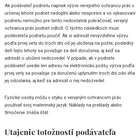
Ak podávateľ podnetu napriek výzve verejného ochrancu práv v
určenej lehote podnet nedoplní alebo nespresní a vo vybavovaní
podnetu nemožno pre tento nedostatok pokračovať, verejný
ochranca práv podnet odloží. O týchto následkoch musí
podávateľa podnetu poučiť. Ak si adresát nevyzdvihne výzvu
podľa prvej vety do troch dní od jej uloženia na pošte, posledný
deň tejto lehoty sa považuje za deň doručenia, aj keď sa
adresát o uložení nedozvedel. V prípade, ak v podnete
podávateľ uvedie len adresu na elektronickú poštu, výzva podľa
prvej vety sa považuje za doručenú uplynutím troch dní odo dňa
jej odoslania, aj keď sa adresát o nej nedozvedel.
Fyzické osoby môžu v styku s verejným ochrancom práv
používať svoj materinský jazyk. Náklady na preklady alebo
tlmočenie znáša štát.
Utajenie totožnosti podávateľa