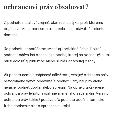
ochrancovi práv obsahovať?
Z podnetu musí byť zrejmé, akej veci sa týka, proti ktorému
orgánu verejnej moci smeruje a čoho sa podávateľ podnetu
domáha.
Do podnetu odporúčame uviesť aj kontaktné údaje. Pokiaľ
podnet podáva iná osoba, ako osoba, ktorej sa podnet týka, tak
musí doložiť aj plnú moc alebo súhlas dotknutej osoby.
Ak podnet nemá predpísané náležitosti, verejný ochranca práv
bezodkladne vyzve podávateľa podnetu, aby neúplný alebo
nejasný podnet doplnil alebo spresnil. Na opravu určí verejný
ochranca práv lehotu, avšak nie menej ako sedem dní. Verejný
ochranca práv taktiež podávateľa podnetu poučí o tom, ako
treba doplnenie alebo spresnenie urobiť.