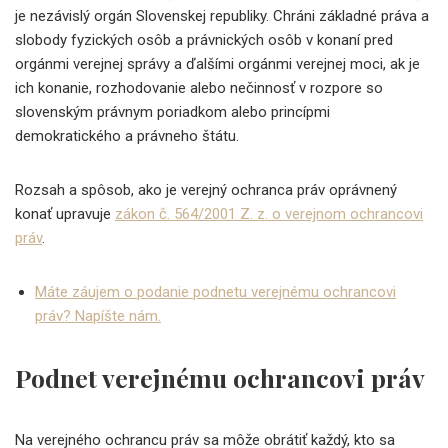
je nezávislý orgán Slovenskej republiky. Chráni základné práva a
slobody fyzických osôb a právnických osôb v konaní pred
orgánmi verejnej správy a ďalšími orgánmi verejnej moci, ak je
ich konanie, rozhodovanie alebo nečinnosť v rozpore so
slovenským právnym poriadkom alebo princípmi
demokratického a právneho štátu.
Rozsah a spôsob, ako je verejný ochranca práv oprávnený
konať upravuje
zákon č. 564/2001 Z. z. o verejnom ochrancovi
práv
.
Máte záujem o podanie podnetu verejnému ochrancovi
práv? Napíšte nám.
Podnet verejnému ochrancovi práv
Na verejného ochrancu práv sa môže obrátiť každý, kto sa