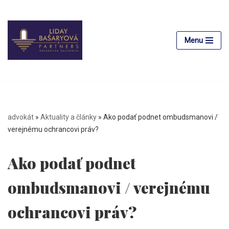
Preskočiť
na
Menu
obsah
advokát
»
Aktuality a články
»
Ako podať podnet ombudsmanovi /
verejnému ochrancovi práv?
Ako podať podnet
ombudsmanovi / verejnému
ochrancovi práv?