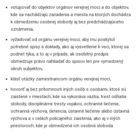
vstupovať do objektov orgánov verejnej moci a do objektov,
kde sa nachádzajú zariadenia a miesta na ktorých dochádza
k obmedzeniu osobnej slobody aj bez predchádzajúceho
oznámenia,
vyžadovať od orgánu verejnej moci, aby mu poskytol
potrebné spisy a doklady, ako aj vysvetlenie k veci, ktorej sa
podnet týka, a to aj v prípade, ak osobitný predpis
obmedzuje právo nahliadať do spisov len pre vymedzený
okruh subjektov,
klásť otázky zamestnancom orgánu verejnej moci,
hovoriť aj bez prítomnosti iných osôb s osobami, ktoré sú
zaistené v miestach, kde sa vykonáva väzba, trest odňatia
slobody, disciplinárne tresty vojakov, ochranné liečenie,
ochranná výchova, detencia, ústavné liečenie alebo ústavná
výchova a v celách policajného zaistenia, ako aj v iných
priestoroch, kde je obmedzená ich osobná sloboda.