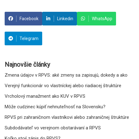
Facebook
Linkedin
WhatsApp
Telegram
Najnovšie články
Zmena údajov v RPVS: aké zmeny sa zapisujú, dokedy a ako
Verejný funkcionár vo vlastníckej alebo riadiacej štruktúre
Vrcholový manažment ako KUV v RPVS
Môže cudzinec kúpiť nehnuteľnosť na Slovensku?
RPVS pri zahraničnom vlastníkovi alebo zahraničnej štruktúre
Subdodávateľ vo verejnom obstarávaní a RPVS
Koľko stojí zápis do RPVS?