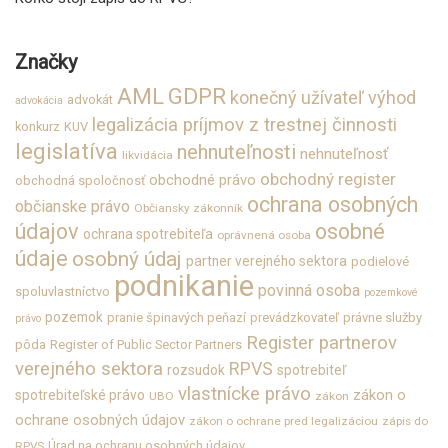
Značky
GDPR
AML
konečný užívateľ výhod
advokát
advokácia
legalizácia príjmov z trestnej činnosti
konkurz
KUV
legislatíva
nehnuteľnosti
nehnuteľnosť
likvidácia
obchodný register
obchodné právo
obchodná spoločnosť
ochrana osobných
občianske právo
Občiansky zákonník
údajov
osobné
ochrana spotrebiteľa
oprávnená osoba
údaje
osobný údaj
partner verejného sektora
podielové
podnikanie
povinná osoba
spoluvlastníctvo
pozemkové
pozemok
pranie špinavých peňazí
prevádzkovateľ
právne služby
právo
Register partnerov
pôda
Register of Public Sector Partners
verejného sektora
RPVS
rozsudok
spotrebiteľ
vlastnícke právo
zákon o
spotrebiteľské právo
UBO
zákon
ochrane osobných údajov
zákon o ochrane pred legalizáciou
zápis do
Úrad na ochranu osobných údajov
RPVS