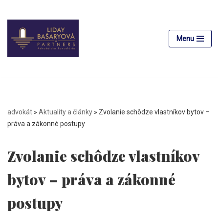
Preskočiť
na
Menu
obsah
advokát
»
Aktuality a články
»
Zvolanie schôdze vlastníkov bytov –
práva a zákonné postupy
Zvolanie schôdze vlastníkov
bytov – práva a zákonné
postupy