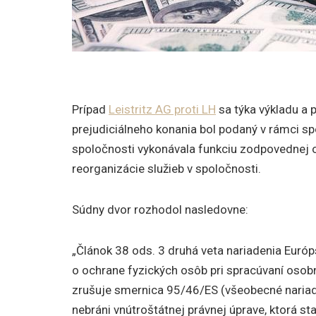
Prípad
Leistritz AG proti LH
sa týka výkladu a p
prejudiciálneho konania bol podaný v rámci sp
spoločnosti vykonávala funkciu zodpovednej o
reorganizácie služieb v spoločnosti.
Súdny dvor rozhodol nasledovne:
„Článok 38 ods. 3 druhá veta nariadenia Euró
o ochrane fyzických osôb pri spracúvaní osob
zrušuje smernica 95/46/ES (všeobecné nariad
nebráni vnútroštátnej právnej úprave, ktorá s