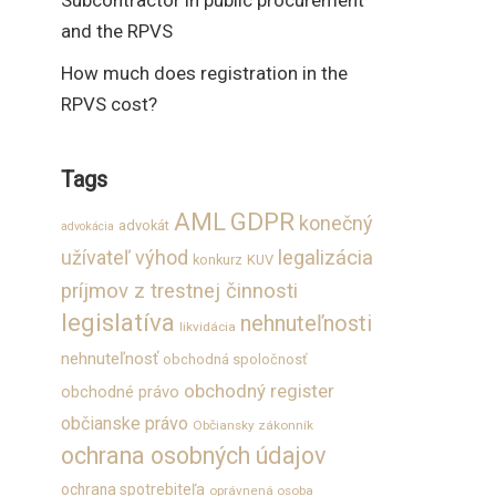
Subcontractor in public procurement
and the RPVS
How much does registration in the
RPVS cost?
Tags
GDPR
AML
konečný
advokát
advokácia
užívateľ výhod
legalizácia
konkurz
KUV
príjmov z trestnej činnosti
legislatíva
nehnuteľnosti
likvidácia
nehnuteľnosť
obchodná spoločnosť
obchodný register
obchodné právo
občianske právo
Občiansky zákonník
ochrana osobných údajov
ochrana spotrebiteľa
oprávnená osoba