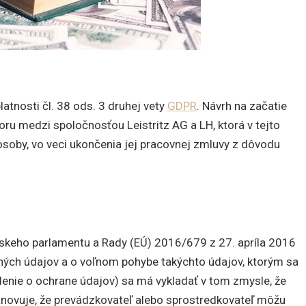
latnosti čl. 38 ods. 3 druhej vety
GDPR
. Návrh na začatie
oru medzi spoločnosťou Leistritz AG a LH, ktorá v tejto
soby, vo veci ukončenia jej pracovnej zmluvy z dôvodu
pskeho parlamentu a Rady (EÚ) 2016/679 z 27. apríla 2016
ných údajov a o voľnom pohybe takýchto údajov, ktorým sa
enie o ochrane údajov) sa má vykladať v tom zmysle, že
tanovuje, že prevádzkovateľ alebo sprostredkovateľ môžu