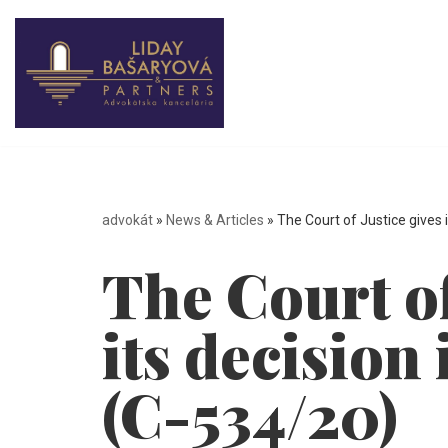
Skip
to
content
advokát
»
News & Articles
»
The Court of Justice gives i
The Court of
its decision 
(C-534/20)