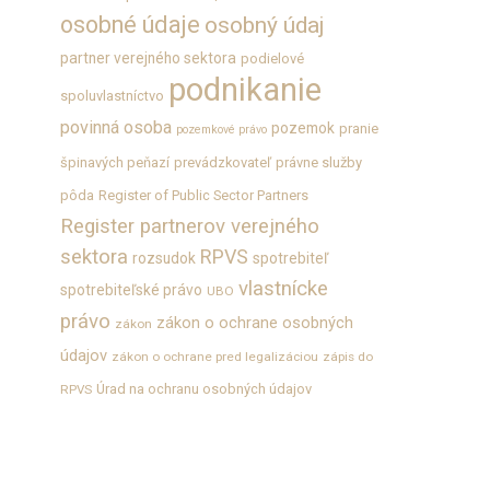
osobné údaje
osobný údaj
partner verejného sektora
podielové
podnikanie
spoluvlastníctvo
povinná osoba
pozemok
pranie
pozemkové právo
špinavých peňazí
prevádzkovateľ
právne služby
pôda
Register of Public Sector Partners
Register partnerov verejného
sektora
RPVS
rozsudok
spotrebiteľ
vlastnícke
spotrebiteľské právo
UBO
právo
zákon o ochrane osobných
zákon
údajov
zákon o ochrane pred legalizáciou
zápis do
Úrad na ochranu osobných údajov
RPVS