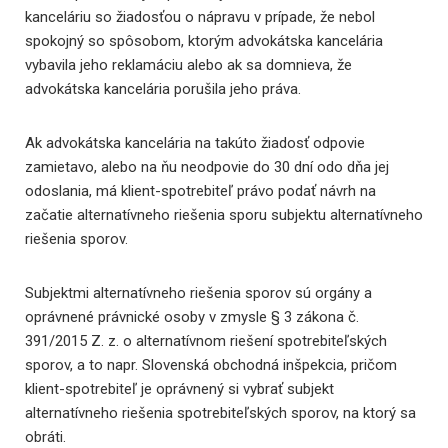
kanceláriu so žiadosťou o nápravu v prípade, že nebol
spokojný so spôsobom, ktorým advokátska kancelária
vybavila jeho reklamáciu alebo ak sa domnieva, že
advokátska kancelária porušila jeho práva.
Ak advokátska kancelária na takúto žiadosť odpovie
zamietavo, alebo na ňu neodpovie do 30 dní odo dňa jej
odoslania, má klient-spotrebiteľ právo podať návrh na
začatie alternatívneho riešenia sporu subjektu alternatívneho
riešenia sporov.
Subjektmi alternatívneho riešenia sporov sú orgány a
oprávnené právnické osoby v zmysle § 3 zákona č.
391/2015 Z. z. o alternatívnom riešení spotrebiteľských
sporov, a to napr. Slovenská obchodná inšpekcia, pričom
klient-spotrebiteľ je oprávnený si vybrať subjekt
alternatívneho riešenia spotrebiteľských sporov, na ktorý sa
obráti.