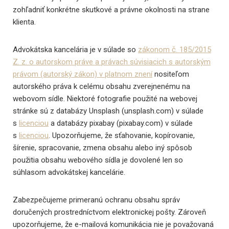
zohľadniť konkrétne skutkové a právne okolnosti na strane
klienta.
Advokátska kancelária je v súlade so
zákonom č. 185/2015
Z. z. o autorskom práve a právach súvisiacich s autorským
právom (autorský zákon) v platnom znení
nositeľom
autorského práva k celému obsahu zverejnenému na
webovom sídle. Niektoré fotografie použité na webovej
stránke sú z databázy Unsplash (unsplash.com) v súlade
s
licenciou
a databázy pixabay (pixabay.com) v súlade
s
licenciou
. Upozorňujeme, že sťahovanie, kopírovanie,
šírenie, spracovanie, zmena obsahu alebo iný spôsob
použitia obsahu webového sídla je dovolené len so
súhlasom advokátskej kancelárie.
Zabezpečujeme primeranú ochranu obsahu správ
doručených prostredníctvom elektronickej pošty. Zároveň
upozorňujeme, že e-mailová komunikácia nie je považovaná