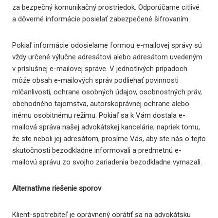
za bezpečný komunikačný prostriedok. Odporúčame citlivé
a dôverné informácie posielať zabezpečené šifrovaním.
Pokiaľ informácie odosielame formou e-mailovej správy sú
vždy určené výlučne adresátovi alebo adresátom uvedeným
v príslušnej e-mailovej správe. V jednotlivých prípadoch
môže obsah e-mailových správ podliehať povinnosti
mlčanlivosti, ochrane osobných údajov, osobnostných práv,
obchodného tajomstva, autorskoprávnej ochrane alebo
inému osobitnému režimu. Pokiaľ sa k Vám dostala e-
mailová správa našej advokátskej kancelárie, napriek tomu,
že ste neboli jej adresátom, prosíme Vás, aby ste nás o tejto
skutočnosti bezodkladne informovali a predmetnú e-
mailovú správu zo svojho zariadenia bezodkladne vymazali.
Alternatívne riešenie sporov
Klient-spotrebiteľ je oprávnený obrátiť sa na advokátsku