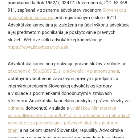
podnikania Riadok 1962/7, 034 01 Ružomberok, IČO: 53 468
911, zapísaná v zozname advokátov vedenom
Slovenskou
advokátskou komorou
pod registračným číslom: 8211.
Advokátska kancelária je založená na účel výkonu advokácie
a jej predmetom podnikania je poskytovanie právnych
služieb. Webové sídlo advokátskej kancelárie je
https://www.lidaybasaryova.sk
.
Advokátska kancelária poskytuje právne služby v súlade so
zákonom č. 586/2003 Z. z. o advokácii v platnom znení
,
ostatnými všeobecne záväznými právnymi predpismi a
internými predpismi Slovenskej advokátskej komory
a v súlade s podmienkami dohodnutými v zmluvách
s klientmi. Advokátska kancelária poskytuje právne služby za
odmenu
dohodnutú v súlade s
vyhláškou Ministerstva
spravodlivosti SR č. 655/2004 Z. z. o odmenách a náhradách
advokátov za poskytovanie právnych služieb v platnom
znení
a na celom území Slovenskej republiky. Advokátska
kancelária je poistená pre prípad zodpovednosti za škodu,