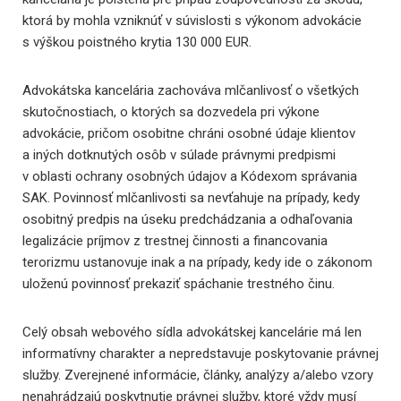
ktorá by mohla vzniknúť v súvislosti s výkonom advokácie
s výškou poistného krytia 130 000 EUR.
Advokátska kancelária zachováva mlčanlivosť o všetkých
skutočnostiach, o ktorých sa dozvedela pri výkone
advokácie, pričom osobitne chráni osobné údaje klientov
a iných dotknutých osôb v súlade právnymi predpismi
v oblasti ochrany osobných údajov a Kódexom správania
SAK. Povinnosť mlčanlivosti sa nevťahuje na prípady, kedy
osobitný predpis na úseku predchádzania a odhaľovania
legalizácie príjmov z trestnej činnosti a financovania
terorizmu ustanovuje inak a na prípady, kedy ide o zákonom
uloženú povinnosť prekaziť spáchanie trestného činu.
Celý obsah webového sídla advokátskej kancelárie má len
informatívny charakter a nepredstavuje poskytovanie právnej
služby. Zverejnené informácie, články, analýzy a/alebo vzory
nenahrádzajú poskytnutie právnej služby, ktoré vždy musí