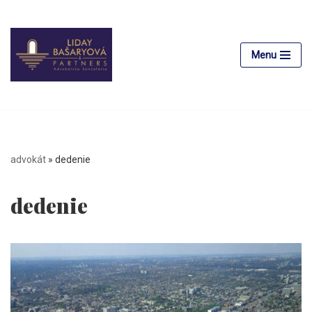
Preskočiť
na
Menu
obsah
advokát
»
dedenie
dedenie