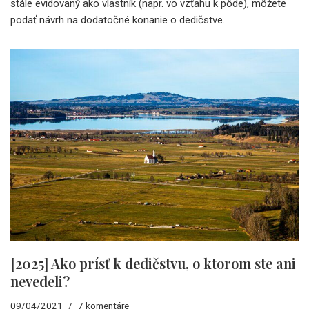
stále evidovaný ako vlastník (napr. vo vzťahu k pôde), môžete
podať návrh na dodatočné konanie o dedičstve.
[2025] Ako prísť k dedičstvu, o ktorom ste ani
nevedeli?
09/04/2021
7 komentáre