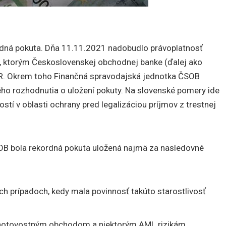
ordná pokuta. Dňa 11.11.2021 nadobudlo právoplatnosť
, ktorým Československej obchodnej banke (ďalej ako
UR. Okrem toho Finančná spravodajská jednotka ČSOB
ého rozhodnutia o uložení pokuty. Na slovenské pomery ide
tí v oblasti ochrany pred legalizáciou príjmov z trestnej
OB bola rekordná pokuta uložená najmä za nasledovné
ch prípadoch, kedy mala povinnosť takúto starostlivosť
 hotovostným obchodom a niektorým AML rizikám,