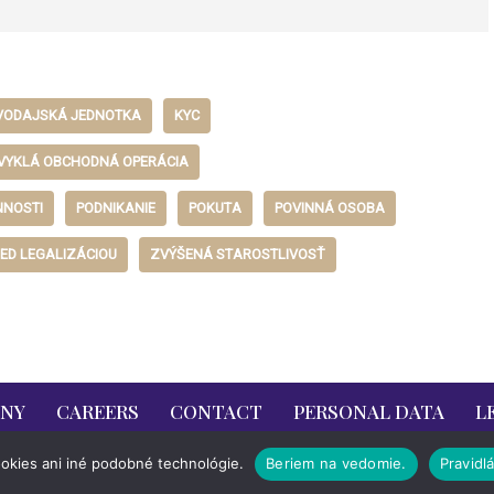
VODAJSKÁ JEDNOTKA
KYC
VYKLÁ OBCHODNÁ OPERÁCIA
NNOSTI
PODNIKANIE
POKUTA
POVINNÁ OSOBA
ED LEGALIZÁCIOU
ZVÝŠENÁ STAROSTLIVOSŤ
ANY
CAREERS
CONTACT
PERSONAL DATA
L
okies ani iné podobné technológie.
Beriem na vedomie.
Pravidl
rským právom.