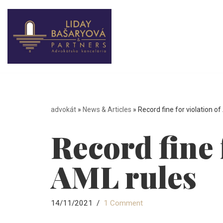
Skip
to
content
advokát
»
News & Articles
»
Record fine for violation o
Record fine 
AML rules
14/11/2021
1 Comment