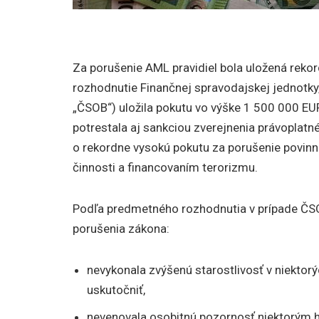
Za porušenie AML pravidiel bola uložená rek
rozhodnutie Finančnej spravodajskej jednotky
„ČSOB“) uložila pokutu vo výške 1 500 000 E
potrestala aj sankciou zverejnenia právoplatn
o rekordne vysokú pokutu za porušenie povinnos
činnosti a financovaním terorizmu.
Podľa predmetného rozhodnutia v prípade ČS
porušenia zákona:
nevykonala zvýšenú starostlivosť v niektorý
uskutočniť,
nevenovala osobitnú pozornosť niektorým