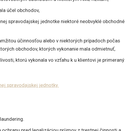
la účel obchodov,
nej spravodajskej jednotke niektoré neobvyklé obchodné
amžitou účinnosťou alebo v niektorých prípadoch počas
torých obchodov, ktorých vykonanie mala odmietnuť,
ivosti, ktorú vykonala vo vzťahu k u klientovi je primeraný
nej spravodajskej jednotky.
laundering.
ochranu pred legalizáciou príjmov z trestnej činnosti a