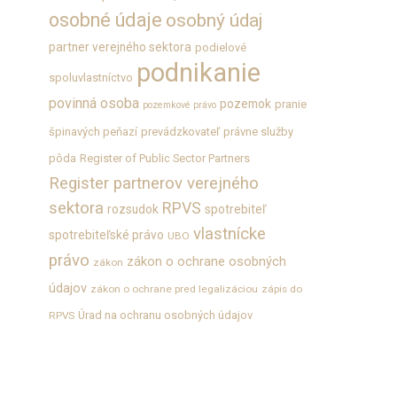
osobné údaje
osobný údaj
partner verejného sektora
podielové
podnikanie
spoluvlastníctvo
povinná osoba
pozemok
pranie
pozemkové právo
špinavých peňazí
prevádzkovateľ
právne služby
pôda
Register of Public Sector Partners
Register partnerov verejného
sektora
RPVS
rozsudok
spotrebiteľ
vlastnícke
spotrebiteľské právo
UBO
právo
zákon o ochrane osobných
zákon
údajov
zákon o ochrane pred legalizáciou
zápis do
Úrad na ochranu osobných údajov
RPVS