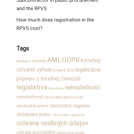
Subcontractor in public procurement
and the RPVS
How much does registration in the
RPVS cost?
Tags
GDPR
AML
konečný
advokát
advokácia
užívateľ výhod
legalizácia
konkurz
KUV
príjmov z trestnej činnosti
legislatíva
nehnuteľnosti
likvidácia
nehnuteľnosť
obchodná spoločnosť
obchodný register
obchodné právo
občianske právo
Občiansky zákonník
ochrana osobných údajov
ochrana spotrebiteľa
oprávnená osoba