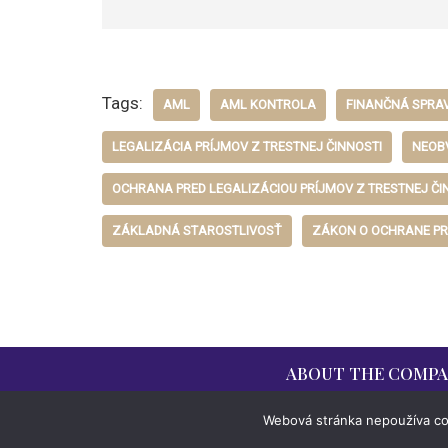
Tags:
AML
AML KONTROLA
FINANČNÁ SPRA
LEGALIZÁCIA PRÍJMOV Z TRESTNEJ ČINNOSTI
NEOB
OCHRANA PRED LEGALIZÁCIOU PRÍJMOV Z TRESTNEJ ČI
ZÁKLADNÁ STAROSTLIVOSŤ
ZÁKON O OCHRANE PR
ABOUT THE COMP
Webová stránka nepoužíva co
Celý obsah webovej stránky je chránený auto