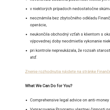
v niektorých prípadoch nedostatočne skúma
neoznámila bez zbytočného odkladu Finanč
operácie,
neukončila obchodný vzťah s klientom s ok
výpovednej doby neodmietla vykonanie niek
pri kontrole nepreukázala, že rozsah starostl
atď.
Znenie rozhodnutia nájdete na stránke Finanč
What We Can Do for You?
Comprehensive legal advice on anti-money 
Vypracovanie Programu vlastnej činnosti na 