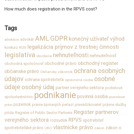
How much does registration in the RPVS cost?
Tags
GDPR
AML
konečný užívateľ výhod
advokát
advokácia
legalizácia príjmov z trestnej činnosti
konkurz
KUV
legislatíva
nehnuteľnosti
nehnuteľnosť
likvidácia
obchodný register
obchodné právo
obchodná spoločnosť
ochrana osobných
občianske právo
Občiansky zákonník
údajov
osobné
ochrana spotrebiteľa
oprávnená osoba
údaje
osobný údaj
partner verejného sektora
podielové
podnikanie
povinná osoba
spoluvlastníctvo
pozemkové
pozemok
pranie špinavých peňazí
prevádzkovateľ
právne služby
právo
Register partnerov
pôda
Register of Public Sector Partners
verejného sektora
RPVS
rozsudok
spotrebiteľ
vlastnícke právo
zákon o
spotrebiteľské právo
UBO
zákon