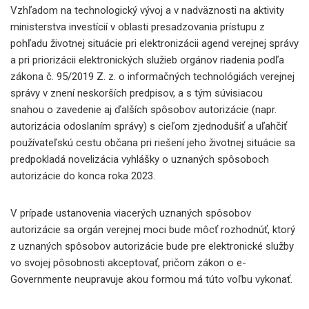
Vzhľadom na technologický vývoj a v nadväznosti na aktivity
ministerstva investícií v oblasti presadzovania prístupu z
pohľadu životnej situácie pri elektronizácii agend verejnej správy
a pri priorizácii elektronických služieb orgánov riadenia podľa
zákona č. 95/2019 Z. z. o informačných technológiách verejnej
správy v znení neskorších predpisov, a s tým súvisiacou
snahou o zavedenie aj ďalších spôsobov autorizácie (napr.
autorizácia odoslaním správy) s cieľom zjednodušiť a uľahčiť
používateľskú cestu občana pri riešení jeho životnej situácie sa
predpokladá novelizácia vyhlášky o uznaných spôsoboch
autorizácie do konca roka 2023.
V prípade ustanovenia viacerých uznaných spôsobov
autorizácie sa orgán verejnej moci bude môcť rozhodnúť, ktorý
z uznaných spôsobov autorizácie bude pre elektronické služby
vo svojej pôsobnosti akceptovať, pričom zákon o e-
Governmente neupravuje akou formou má túto voľbu vykonať.