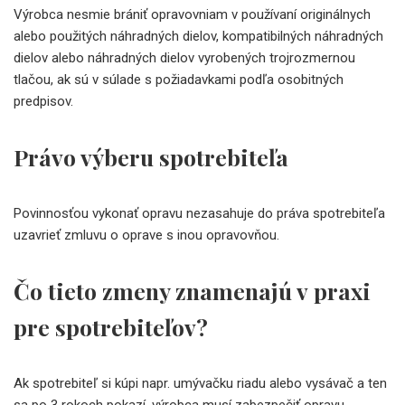
Výrobca nesmie brániť opravovniam v používaní originálnych
alebo použitých náhradných dielov, kompatibilných náhradných
dielov alebo náhradných dielov vyrobených trojrozmernou
tlačou, ak sú v súlade s požiadavkami podľa osobitných
predpisov.
Právo výberu spotrebiteľa
Povinnosťou vykonať opravu nezasahuje do práva spotrebiteľa
uzavrieť zmluvu o oprave s inou opravovňou.
Čo tieto zmeny znamenajú v praxi
pre spotrebiteľov?
Ak spotrebiteľ si kúpi napr. umývačku riadu alebo vysávač a ten
sa po 3 rokoch pokazí, výrobca musí zabezpečiť opravu.