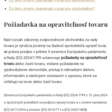
Čo tieto zmeny znamenajú v praxi pre spotr
ebiteľov?
Čo tieto zmeny znamenajú v praxi pre obchodníkov?
Požiadavka na opraviteľnosť tovaru
Nad rozsah zákonnej zodpovednosti obchodníka za vady
tovaru je výrobca povinný na žiadosť spotrebiteľa opraviť tovar,
ak právny predpis v prílohe II smernice Európskeho parlamentu
a Rady (EÚ) 2024/1799 ustanovuje
požiadavky na opraviteľnosť
tovaru
alebo časti tovaru, vrátane požiadaviek na
zjednodušenie demontáže, prístup k náhradným dielom,
informáciám a nástrojom súvisiacim s opravou, ktoré sa
vzťahujú na tovar alebo časť tovaru.
(Smernica Európskeho parlamentu a Rady (EÚ) 2024/1799 z 13. júna 2024
o spoločných pravidlách na podporu opravy tovaru a o zmene nariadenia
(EÚ) 2017/2394 a smerníc (EÚ) 2019/771 a (EÚ) 2020/1828)