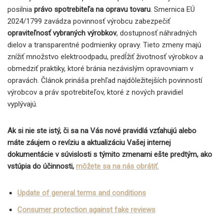
posilnia
právo spotrebiteľa na opravu tovaru
. Smernica EÚ
2024/1799 zavádza povinnosť výrobcu zabezpečiť
opraviteľnosť vybraných výrobkov
, dostupnosť náhradných
dielov a transparentné podmienky opravy. Tieto zmeny majú
znížiť množstvo elektroodpadu, predĺžiť životnosť výrobkov a
obmedziť praktiky, ktoré bránia nezávislým opravovniam v
opravách. Článok prináša prehľad najdôležitejších povinností
výrobcov a práv spotrebiteľov, ktoré z nových pravidiel
vyplývajú.
Ak si nie ste istý, či sa na Vás nové pravidlá vzťahujú alebo
máte záujem o revíziu a aktualizáciu Vašej internej
dokumentácie v súvislosti s týmito zmenami ešte predtým, ako
vstúpia do účinnosti,
môžete sa na nás obrátiť.
Update of general terms and conditions
Consumer protection against fake reviews