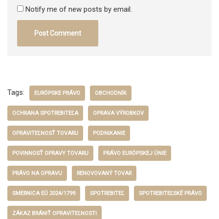
Notify me of new posts by email.
Tags:
EURÓPSKE PRÁVO
OBCHODNÍK
OCHRANA SPOTREBITEĽA
OPRAVA VÝROBKOV
OPRAVITEĽNOSŤ TOVARU
PODNIKANIE
POVINNOSŤ OPRAVY TOVARU
PRÁVO EURÓPSKEJ ÚNIE
PRÁVO NA OPRAVU
RENOVOVANÝ TOVAR
SMERNICA EÚ 2024/1799
SPOTREBITEĽ
SPOTREBITEĽSKÉ PRÁVO
ZÁKAZ BRÁNIŤ OPRAVITEĽNOSTI