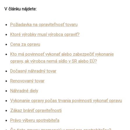
V článku nájdete:
Požiadavka na opraviteľnosť tovaru
Ktoré výrobky musí výrobca opraviť?
Cena za opravu
Kto má povinnosť vykonať alebo zabezpečiť vykonanie
opravy, ak výrobca nemá sídlo v SR alebo EÚ?
Dočasný náhradný tovar
Renovovaný tovar
Náhradné diely
Vykonanie opravy počas trvania povinnosti vykonať opravu
Zákaz brániť opraviteľnosti
Právo výberu spotrebiteľa