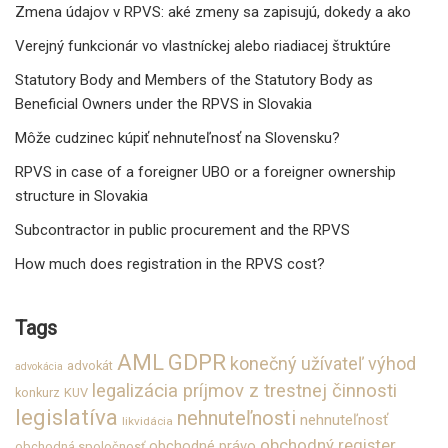
Zmena údajov v RPVS: aké zmeny sa zapisujú, dokedy a ako
Verejný funkcionár vo vlastníckej alebo riadiacej štruktúre
Statutory Body and Members of the Statutory Body as
Beneficial Owners under the RPVS in Slovakia
Môže cudzinec kúpiť nehnuteľnosť na Slovensku?
RPVS in case of a foreigner UBO or a foreigner ownership
structure in Slovakia
Subcontractor in public procurement and the RPVS
How much does registration in the RPVS cost?
Tags
GDPR
AML
konečný užívateľ výhod
advokát
advokácia
legalizácia príjmov z trestnej činnosti
konkurz
KUV
legislatíva
nehnuteľnosti
nehnuteľnosť
likvidácia
obchodný register
obchodné právo
obchodná spoločnosť