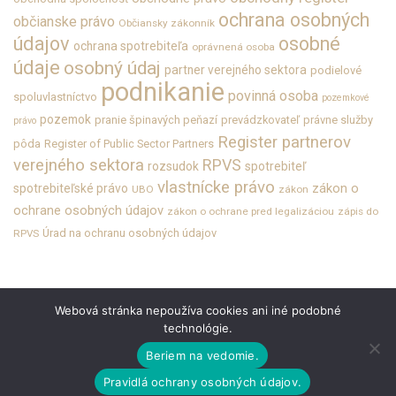
ochrana osobných
občianske právo
Občiansky zákonník
údajov
osobné
ochrana spotrebiteľa
oprávnená osoba
údaje
osobný údaj
partner verejného sektora
podielové
podnikanie
povinná osoba
spoluvlastníctvo
pozemkové
pozemok
pranie špinavých peňazí
prevádzkovateľ
právne služby
právo
Register partnerov
pôda
Register of Public Sector Partners
verejného sektora
RPVS
rozsudok
spotrebiteľ
vlastnícke právo
zákon o
spotrebiteľské právo
UBO
zákon
ochrane osobných údajov
zákon o ochrane pred legalizáciou
zápis do
Úrad na ochranu osobných údajov
RPVS
Webová stránka nepoužíva cookies ani iné podobné
technológie.
ABOUT THE COMPANY
CAREERS
CONTACT
PERSONAL DATA
LEGAL INFORMATION
Beriem na vedomie.
Pravidlá ochrany osobných údajov.
Celý obsah webovej stránky je chránený autorským právom.