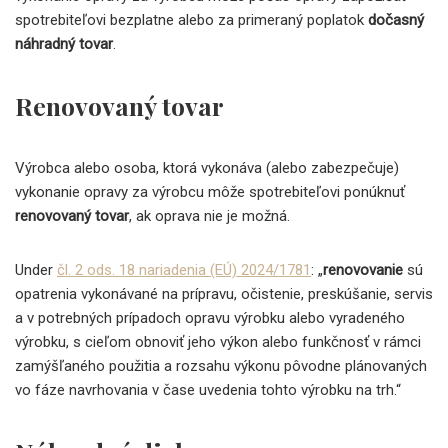
spotrebiteľovi bezplatne alebo za primeraný poplatok
dočasný
náhradný tovar
.
Renovovaný tovar
Výrobca alebo osoba, ktorá vykonáva (alebo zabezpečuje)
vykonanie opravy za výrobcu môže spotrebiteľovi ponúknuť
renovovaný tovar
, ak oprava nie je možná.
Under
čl. 2 ods. 18 nariadenia (EÚ) 2024/1781
: „
renovovanie
sú
opatrenia vykonávané na prípravu, očistenie, preskúšanie, servis
a v potrebných prípadoch opravu výrobku alebo vyradeného
výrobku, s cieľom obnoviť jeho výkon alebo funkčnosť v rámci
zamýšľaného použitia a rozsahu výkonu pôvodne plánovaných
vo fáze navrhovania v čase uvedenia tohto výrobku na trh.“