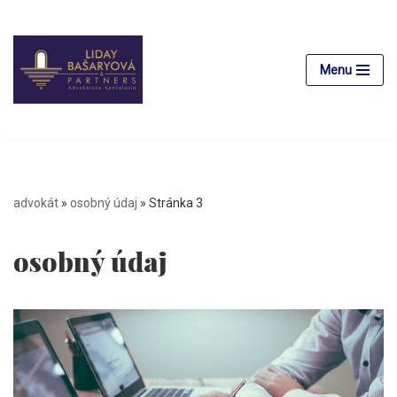
Preskočiť
na
Menu
obsah
advokát
»
osobný údaj
»
Stránka 3
osobný údaj