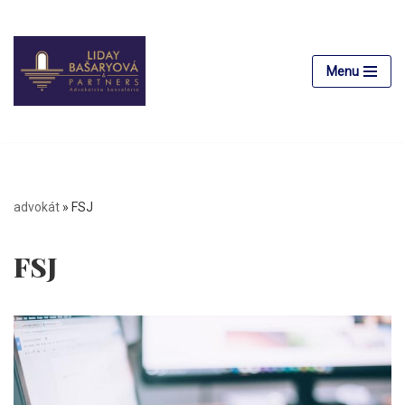
Preskočiť
na
Menu
obsah
advokát
»
FSJ
FSJ