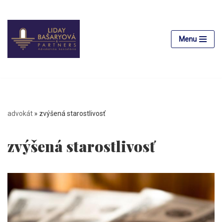
Preskočiť
na
Menu
obsah
advokát
»
zvýšená starostlivosť
zvýšená starostlivosť