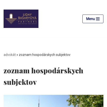
Preskočiť
na
Menu
obsah
advokát
»
zoznam hospodárskych subjektov
zoznam hospodárskych
subjektov