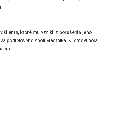
a
 klienta, ktoré mu vznikli z porušenia jeho
a podielového spoluvlastníka. Klientovi bola
nania.