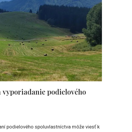
a vyporiadanie podielového
aní podielového spoluvlastníctva môže viesť k