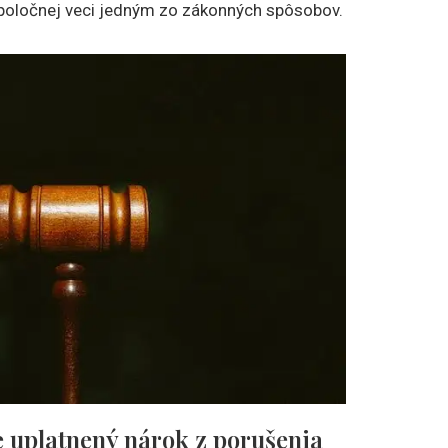
 spoločnej veci jedným zo zákonných spôsobov.
e uplatnený nárok z porušenia