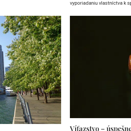
vyporiadaniu vlastníctva k
Víťazstvo – úspešn