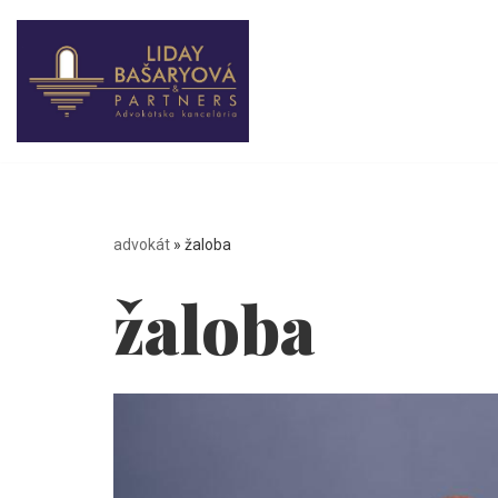
Preskočiť
na
obsah
advokát
»
žaloba
žaloba