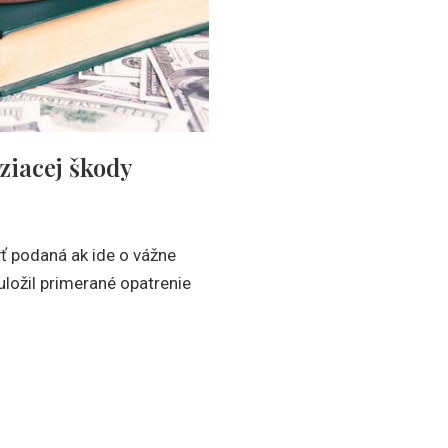
ziacej škody
ť podaná ak ide o vážne
ložil primerané opatrenie