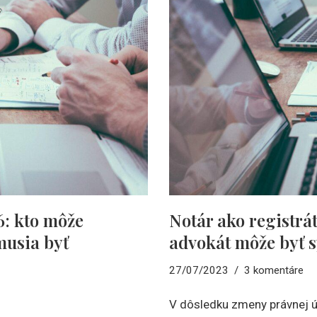
6: kto môže
Notár ako registrá
musia byť
advokát môže byť 
27/07/2023
3 komentáre
V dôsledku zmeny právnej 