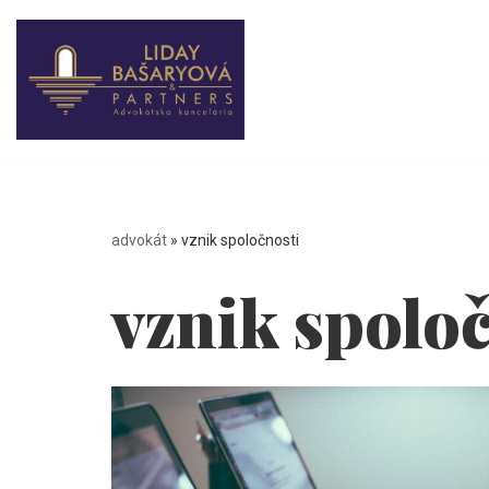
Preskočiť
na
obsah
advokát
»
vznik spoločnosti
vznik spolo