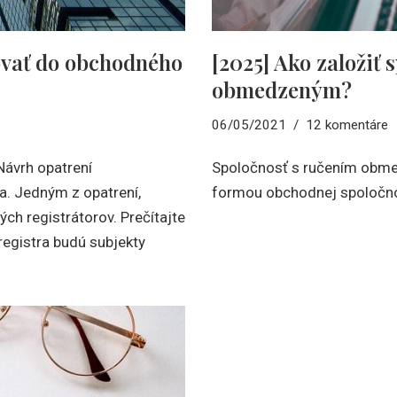
ovať do obchodného
[2025] Ako založiť 
obmedzeným?
06/05/2021
12 komentáre
 Návrh opatrení
Spoločnosť s ručením obme
a. Jedným z opatrení,
formou obchodnej spoločnost
ných registrátorov. Prečítajte
registra budú subjekty