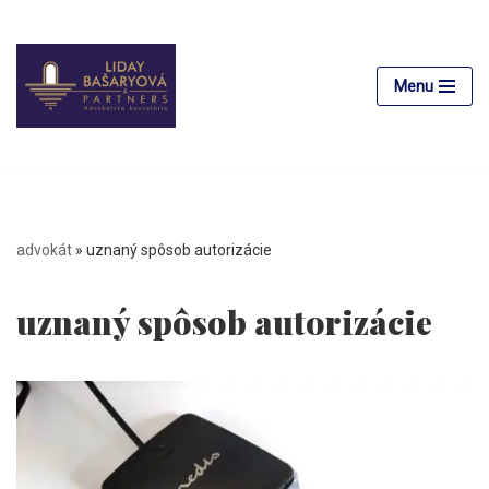
Preskočiť
na
Menu
obsah
advokát
»
uznaný spôsob autorizácie
uznaný spôsob autorizácie