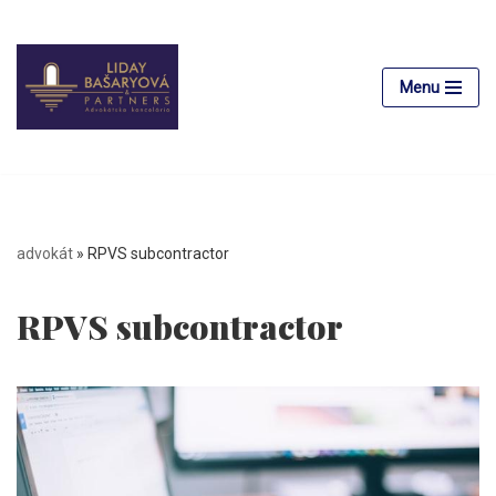
Preskočiť
na
Menu
obsah
advokát
»
RPVS subcontractor
RPVS subcontractor