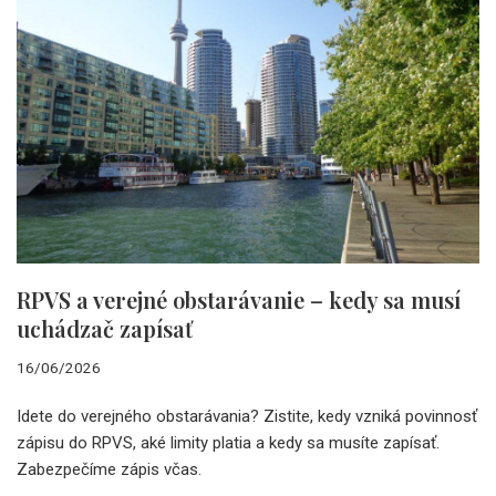
RPVS a verejné obstarávanie – kedy sa musí
uchádzač zapísať
16/06/2026
Idete do verejného obstarávania? Zistite, kedy vzniká povinnosť
zápisu do RPVS, aké limity platia a kedy sa musíte zapísať.
Zabezpečíme zápis včas.