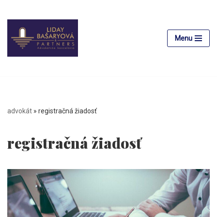
Preskočiť
na
Menu
obsah
advokát
»
registračná žiadosť
registračná žiadosť