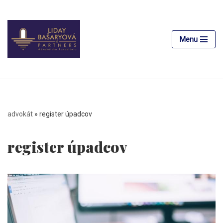
Preskočiť
na
Menu
obsah
advokát
»
register úpadcov
register úpadcov